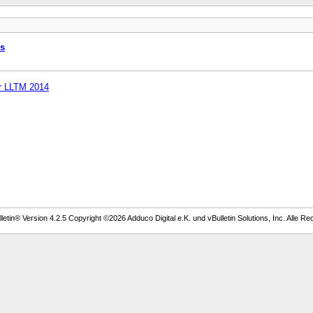
s
r LLTM 2014
etin® Version 4.2.5 Copyright ©2026 Adduco Digital e.K. und vBulletin Solutions, Inc. Alle Re