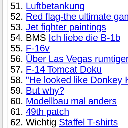
Luftbetankung
Red flag-the ultimate g
Jet fighter paintings
BMS
Ich liebe die B-1b
F-16v
Über Las Vegas rumtiger
F-14 Tomcat Doku
"He looked like Donkey K
But why?
Modellbau mal anders
49th patch
Wichtig
Staffel T-shirts