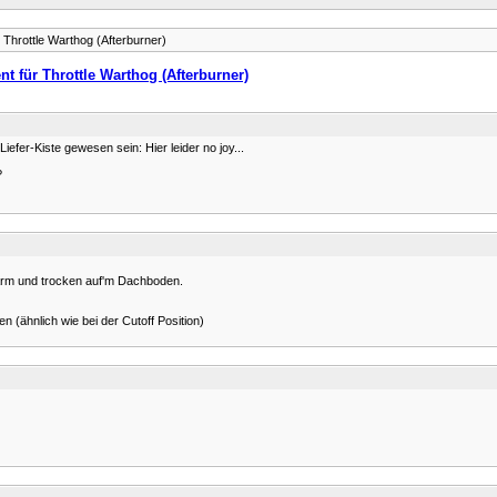
 Throttle Warthog (Afterburner)
nt für Throttle Warthog (Afterburner)
Liefer-Kiste gewesen sein: Hier leider no joy...
?
warm und trocken auf'm Dachboden.
(ähnlich wie bei der Cutoff Position)