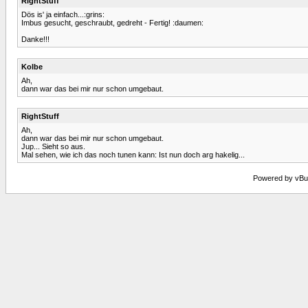
RightStuff
Dös is' ja einfach...:grins:
Imbus gesucht, geschraubt, gedreht - Fertig! :daumen:
Danke!!!
Kolbe
Ah,
dann war das bei mir nur schon umgebaut.
RightStuff
Ah,
dann war das bei mir nur schon umgebaut.
Jup... Sieht so aus.
Mal sehen, wie ich das noch tunen kann: Ist nun doch arg hakelig...
Powered by vBull