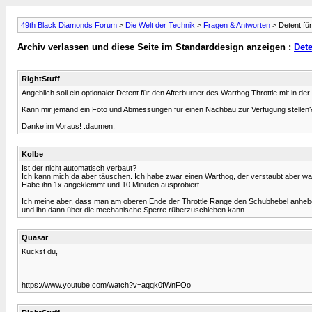
49th Black Diamonds Forum
>
Die Welt der Technik
>
Fragen & Antworten
> Detent für
Archiv verlassen und diese Seite im Standarddesign anzeigen :
Dete
RightStuff
Angeblich soll ein optionaler Detent für den Afterburner des Warthog Throttle mit in der 
Kann mir jemand ein Foto und Abmessungen für einen Nachbau zur Verfügung stellen
Danke im Voraus! :daumen:
Kolbe
Ist der nicht automatisch verbaut?
Ich kann mich da aber täuschen. Ich habe zwar einen Warthog, der verstaubt aber 
Habe ihn 1x angeklemmt und 10 Minuten ausprobiert.
Ich meine aber, dass man am oberen Ende der Throttle Range den Schubhebel anheben 
und ihn dann über die mechanische Sperre rüberzuschieben kann.
Quasar
Kuckst du,
https://www.youtube.com/watch?v=aqqk0fWnFOo