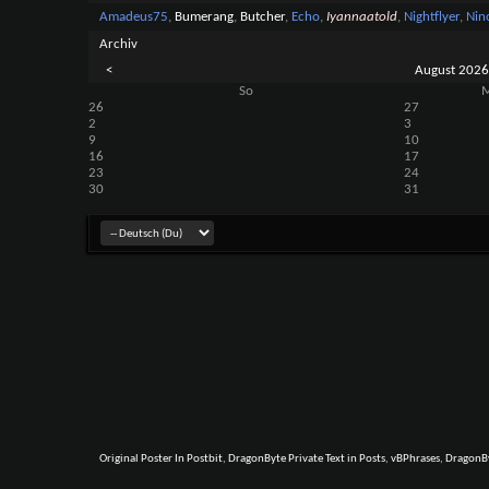
Amadeus75
,
Bumerang
,
Butcher
,
Echo
,
Iyannaatold
,
Nightflyer
,
Nin
Archiv
<
August 2026
So
26
27
2
3
9
10
16
17
23
24
30
31
Original Poster In Postbit
,
DragonByte Private Text in Posts
,
vBPhrases
,
DragonBy