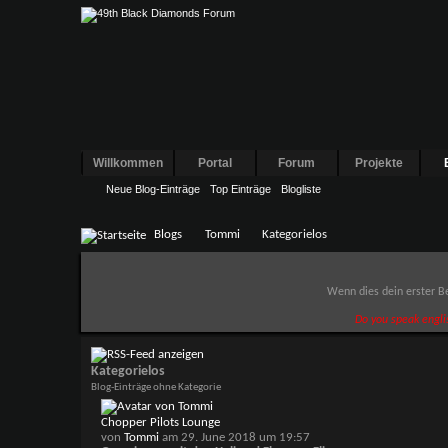
Willkommen
Portal
Forum
Projekte
Neue Blog-Einträge
Top Einträge
Blogliste
Blogs
Tommi
Kategorielos
Wenn dies dein erster Be
Do you speak engli
Kategorielos
Blog-Einträge ohne Kategorie
Chopper Pilots Lounge
von
Tommi
am 29. June 2018 um 19:57