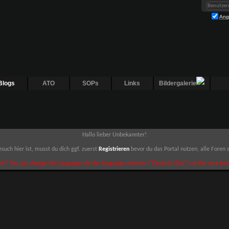
Ang
Blogs
ATO
SOPs
Links
Bildergalerie
Hallo lieber Unbekannter!
such hier ist, musst du dich ggf. zuerst
Registrieren
bevor du das Portal nutzen, alle Foren
sh? You can change the language via the language selector ("Deutsch (Du)") on the very bott