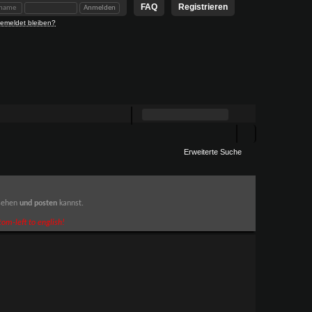
FAQ
Registrieren
emeldet bleiben?
Erweiterte Suche
 sehen
und posten
kannst.
om-left to english!