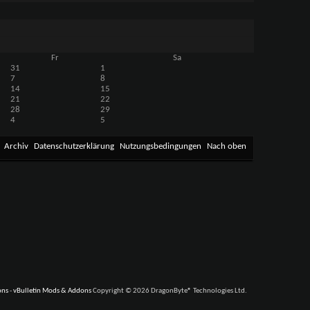
Fr
Sa
31
1
7
8
14
15
21
22
28
29
4
5
Archiv
Datenschutzerklärung
Nutzungsbedingungen
Nach oben
ons
-
vBulletin Mods & Addons
Copyright © 2026 DragonByte® Technologies Ltd.