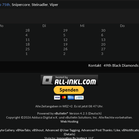
o 75th
,
Snipercore
,
Steinadler
,
Viper
Mo
Di
Mi
Do
28
29
30
4
5
6
11
12
13
18
19
20
25
26
27
1
2
3
Kontakt
49th Black Diamonds
Alle Zeitangaben in WEZ +2. Es ist jetzt
08:47
Uhr.
Powered by
vBulletin®
Version 4.2.5 (Deutsch)
Copyright ©2026 Adduco Digital e.K. und vBulletin Solutions, Inc. Alle Rechte vorbehalten.
Web Hosting
te Gallery
,
vBNavTabs
,
vBShout
,
Advanced @User Tagging
,
Advanced Post Thanks / Like
,
vBNotificati
(
Details
)
Style by:
Innovation By Instinct, LLC.