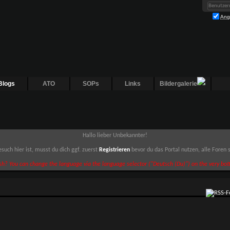
Ang
Blogs
ATO
SOPs
Links
Bildergalerie
Hallo lieber Unbekannter!
such hier ist, musst du dich ggf. zuerst
Registrieren
bevor du das Portal nutzen, alle Foren
sh? You can change the language via the language selector ("Deutsch (Du)") on the very bott