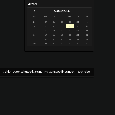
Archiv
<
August 2026
So
Mo
Di
Mi
Do
Fr
Sa
26
27
28
29
30
31
1
2
3
4
5
6
7
8
9
10
11
12
13
14
15
16
17
18
19
20
21
22
23
24
25
26
27
28
29
30
31
1
2
3
4
5
Archiv
Datenschutzerklärung
Nutzungsbedingungen
Nach oben