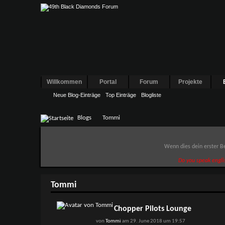
Willkommen
Portal
Forum
Projekte
Neue Blog-Einträge
Top Einträge
Blogliste
Blogs
Tommi
Wenn dies dein erster Be
Do you speak engli
Tommi
Chopper Pilots Lounge
von
Tommi
am 29. June 2018 um 19:57