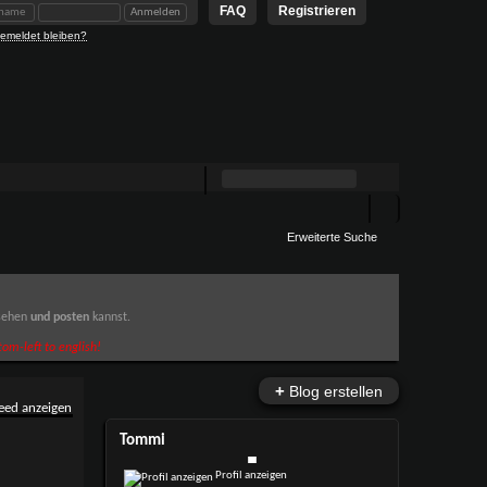
FAQ
Registrieren
emeldet bleiben?
Erweiterte Suche
 sehen
und posten
kannst.
om-left to english!
+
Blog erstellen
Tommi
Profil anzeigen