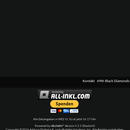
Kontakt
49th Black Diamonds
Alle Zeitangaben in WEZ +2. Es ist jetzt
16:17
Uhr.
Powered by
vBulletin®
Version 4.2.5 (Deutsch)
Copyright ©2026 Adduco Digital e.K. und vBulletin Solutions, Inc. Alle Rechte vorbehalten.