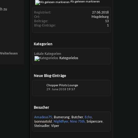
Als gelesen markieren
h zu
Registriert
27.06.2018
Ort
Magdeburg
Beiträge
13
Blog-Einträge
1
Kategorien
Lokale Kategorien
Kategorielos
Neue Blog-Einträge
Chopper Pilots Lounge
29. June 2018
19:57
Besucher
Amadeus75
,
Bumerang
,
Butcher
,
Echo
,
Iyannaatold
,
Nightflyer
,
Nino 75th
,
Snipercore
,
Steinadler
,
Viper