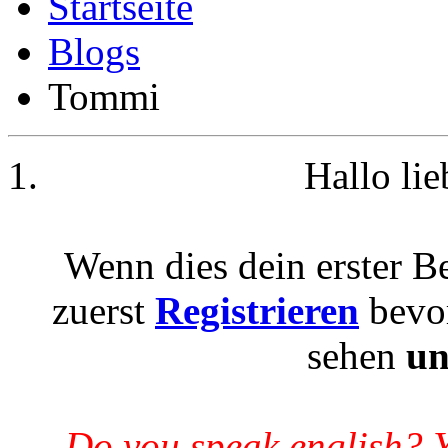
Blogs
Tommi
Hallo li
Wenn dies dein erster Be
zuerst
Registrieren
bevor
sehen
un
Do you speak english? 