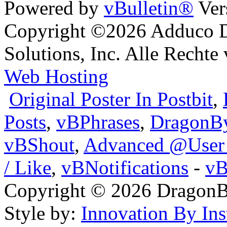
Powered by
vBulletin®
Ver
Copyright ©2026 Adduco Di
Solutions, Inc. Alle Rechte
Web Hosting
Original Poster In Postbit
,
Posts
,
vBPhrases
,
DragonBy
vBShout
,
Advanced @User
/ Like
,
vBNotifications
-
vB
Copyright © 2026 DragonBy
Style by:
Innovation By Ins