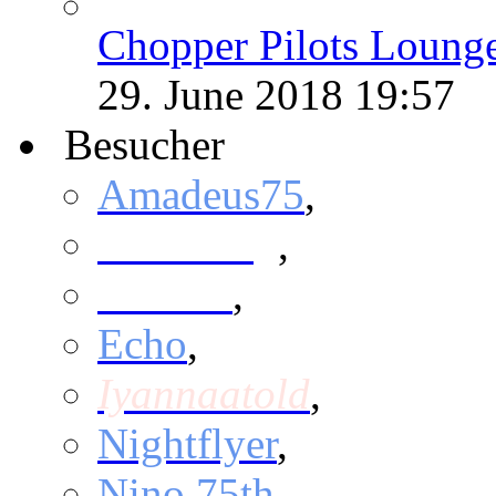
Chopper Pilots Loung
29. June 2018
19:57
Besucher
Amadeus75
,
Bumerang
,
Butcher
,
Echo
,
Iyannaatold
,
Nightflyer
,
Nino 75th
,