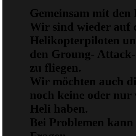
Gemeinsam mit den H
Wir sind wieder auf
Helikopterpiloten u
den Groung- Attack-
zu fliegen.
Wir möchten auch die
noch keine oder nur
Heli haben.
Bei Problemen kann 
Fragen.