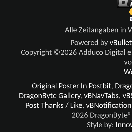
Alle Zeitangaben in W
Powered by
vBulle
Copyright ©2026 Adduco Digital e.K
vo
We
Original Poster In Postbit
,
Drago
DragonByte Gallery
,
vBNavTabs
,
vB
Post Thanks / Like
,
vBNotification
2026 DragonByte® 
Style by:
Innov