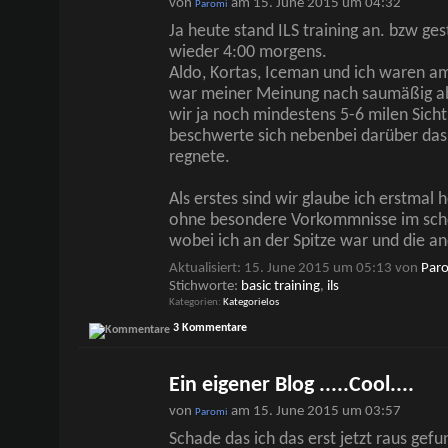
von
am 15. June 2015 um 04:32
Paromi
Ja heute stand ILS training an. bzw ges
wieder 4:00 morgens.
Aldo, Kortas, Iceman und ich waren am
war meiner Meinung nach saumäßig ab
wir ja noch mindestens 5-6 milen Sicht
beschwerte sich nebenbei darüber das e
regnete.
Als erstes sind wir glaube ich erstmal 
ohne besondere Vorkommnisse im sch
wobei ich an der Spitze war und die a
Aktualisiert: 15. June 2015 um 05:13 von
Par
Stichworte:
basic training
,
ils
Kategorien
Kategorielos
3 Kommentare
Ein eigener Blog .....Cool....
von
am 15. June 2015 um 03:57
Paromi
Schade das ich das erst jetzt raus gef