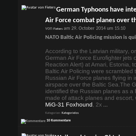
German Typhoons have inte
Air Force combat planes over th
von
am 29. October 2014 um 15:10
Fieters
NATO Baltic Air Policing mission is q
According to the Latvian military, o
German Air Force Eurofighter jets
Reaction Alert) at Amari, Estonia,
Baltic Air Policing were scrambled 
Russian Air Force planes flying in i
airspace over the Baltic Sea.
The G
identified the Russian planes as a
made of attack planes and escort,
MiG-31 Foxhound
, 2x
...
Kategorien
Kategorielos
10 Kommentare