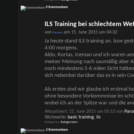
0 Kommentare
ILS Training bei schlechtem We
von
am 15. June 2015 um 04:32
Paromi
Ja heute stand ILS training an. bzw gest
4:00 morgens.
Aldo, Kortas, Iceman und ich waren am
meiner Meinung nach saumäßig aber Al
noch mindestens 5-6 milen Sicht hätte
sich nebenbei darüber das es in sein Co
Als erstes sind wir glaube ich erstmal h
ohne besondere Vorkommnisse im schö
wobei ich an der Spitze war und die a
Aktualisiert: 15. June 2015 um 05:13 von
Paro
Stichworte:
basic training
,
ils
Kategorien
Kategorielos
3 Kommentare