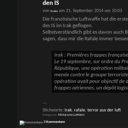
den IS
von
am 21. September 2014 um 10:03
Snake
Die französische Luftwaffe hat die erst
des IS im Irak geflogen.
Selbstverständlich gibt es davon auch B
sagen, dass mir die Rafale immer besser 
Irak : Premières frappes français
Le 19 septembre, sur ordre du Pré
République, une opération militai
menée contre le groupe terrorist
opération avait pour objectif de d
frappes aériennes, un dépôt logi
...
Stichworte:
irak
,
rafale
,
terror aus der luft
Kategorien
Militärsche Luftfahrt
3 Kommentare