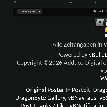
28
29
30
Kontakt
4
Alle Zeitangaben in W
Powered by
vBulle
Copyright ©2026 Adduco Digital e.K
vo
We
Original Poster In Postbit
,
Drago
DragonByte Gallery
,
vBNavTabs
,
vB
Post Thanks / Like
,
vBNotification