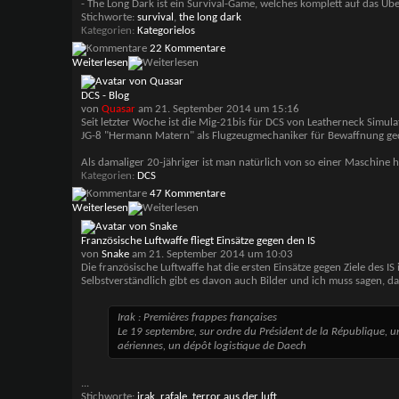
- The Long Dark ist ein Survival-Game, welches komplett auf das Üb
Stichworte:
survival
,
the long dark
Kategorien
Kategorielos
22 Kommentare
Weiterlesen
DCS - Blog
von
Quasar
am 21. September 2014 um 15:16
Seit letzter Woche ist die Mig-21bis für DCS von Leatherneck Simul
JG-8 "Hermann Matern" als Flugzeugmechaniker für Bewaffnung gedi
Als damaliger 20-jähriger ist man natürlich von so einer Maschine 
Kategorien
DCS
47 Kommentare
Weiterlesen
Französische Luftwaffe fliegt Einsätze gegen den IS
von
Snake
am 21. September 2014 um 10:03
Die französische Luftwaffe hat die ersten Einsätze gegen Ziele des IS 
Selbstverständlich gibt es davon auch Bilder und ich muss sagen, das
Irak : Premières frappes françaises
Le 19 septembre, sur ordre du Président de la République, un
aériennes, un dépôt logistique de Daech
...
Stichworte:
irak
,
rafale
,
terror aus der luft