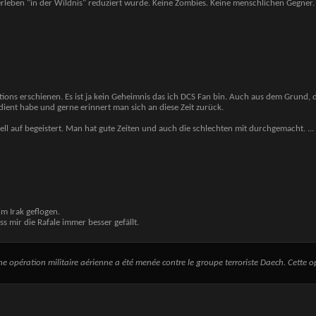
erleben "in der Wildnis" reduziert wurde. Keine Zombies. Keine menschlichen Gegner
ations erschienen. Es ist ja kein Geheimnis das ich DCS Fan bin. Auch aus dem Grund
ent habe und gerne erinnert man sich an diese Zeit zurück.
hell auf begeistert. Man hat gute Zeiten und auch die schlechten mit durchgemacht.
...
im Irak geflogen.
s mir die Rafale immer besser gefällt.
e opération militaire aérienne a été menée contre le groupe terroriste Daech. Cette op