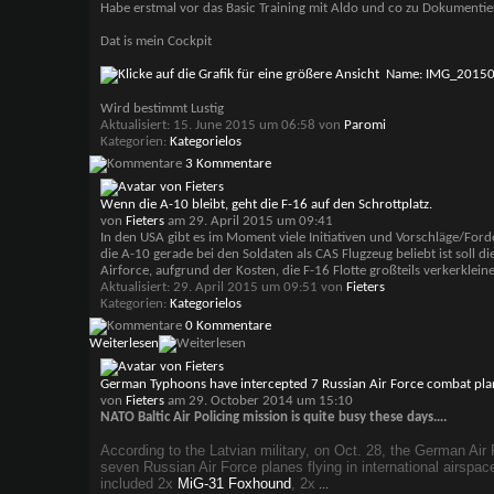
Habe erstmal vor das Basic Training mit Aldo und co zu Dokumentie
Dat is mein Cockpit
Wird bestimmt Lustig
Aktualisiert: 15. June 2015 um 06:58 von
Paromi
Kategorien
Kategorielos
3 Kommentare
Wenn die A-10 bleibt, geht die F-16 auf den Schrottplatz.
von
Fieters
am 29. April 2015 um 09:41
In den USA gibt es im Moment viele Initiativen und Vorschläge/For
die A-10 gerade bei den Soldaten als CAS Flugzeug beliebt ist soll 
Airforce, aufgrund der Kosten, die F-16 Flotte großteils verkerklein
Aktualisiert: 29. April 2015 um 09:51 von
Fieters
Kategorien
Kategorielos
0 Kommentare
Weiterlesen
German Typhoons have intercepted 7 Russian Air Force combat plane
von
Fieters
am 29. October 2014 um 15:10
NATO Baltic Air Policing mission is quite busy these days….
According to the Latvian military, on Oct. 28, the German Air
seven Russian Air Force planes flying in international airspac
included 2x
MiG-31 Foxhound
, 2x
...