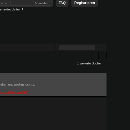
FAQ
Registrieren
emeldet bleiben?
Erweiterte Suche
 sehen
und posten
kannst.
om-left to english!