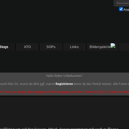
Ang
Blogs
ATO
SOPs
Links
Bildergalerie
Hallo lieber Unbekannter!
such hier ist, musst du dich ggf. zuerst
Registrieren
bevor du das Portal nutzen, alle Foren
sh? You can change the language via the language selector ("Deutsch (Du)") on the very bott