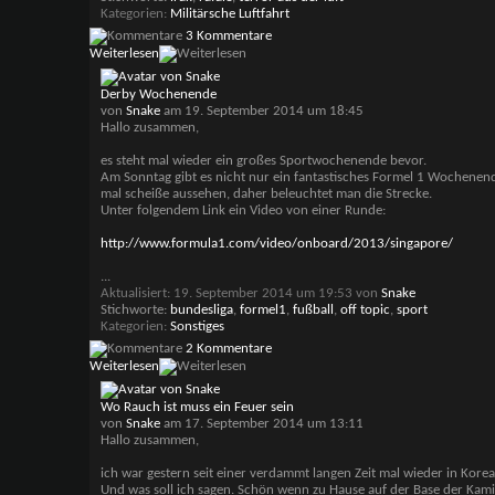
Kategorien
Militärsche Luftfahrt
3 Kommentare
Weiterlesen
Derby Wochenende
von
Snake
am 19. September 2014 um 18:45
Hallo zusammen,
es steht mal wieder ein großes Sportwochenende bevor.
Am Sonntag gibt es nicht nur ein fantastisches Formel 1 Wochenend
mal scheiße aussehen, daher beleuchtet man die Strecke.
Unter folgendem Link ein Video von einer Runde:
http://www.formula1.com/video/onboard/2013/singapore/
...
Aktualisiert: 19. September 2014 um 19:53 von
Snake
Stichworte:
bundesliga
,
formel1
,
fußball
,
off topic
,
sport
Kategorien
Sonstiges
2 Kommentare
Weiterlesen
Wo Rauch ist muss ein Feuer sein
von
Snake
am 17. September 2014 um 13:11
Hallo zusammen,
ich war gestern seit einer verdammt langen Zeit mal wieder in Kore
Und was soll ich sagen. Schön wenn zu Hause auf der Base der Kamin