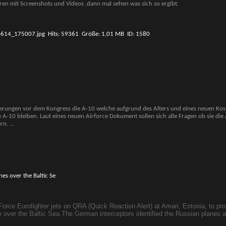
ren mit Screenshots und Videos ,dann mal sehen was sich so ergibt.
derungen vor dem Kongress die A-10 welche aufgrund des Alters und eines neuen Koste
die A-10 bleiben. Laut eines neuen Airforce Dokument sollen sich alle Fragen ob sie di
ern.
...
s over the Baltic Se
 Force Eurofighter jets on QRA (Quick Reaction Alert) at Amari, Estonia, to pr
e over the Baltic Sea.
The German interceptors identified the Russian planes 