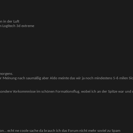
n in der Luft
am Logitech 3d extreme
 morgens.
r Meinung nach saumäßig aber Aldo meinte das wir ja noch mindestens 5-6 milen Sich
besondere Vorkommnisse im schönen Formationsflug, wobei ich an der Spitze war und
on...
echt ne coole sache
da brauch ich das Forum nicht mehr soviel zu Spam