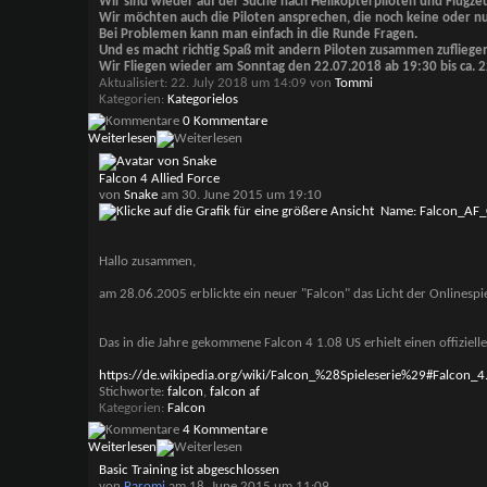
Wir sind wieder auf der Suche nach Helikopterpiloten und Flugze
Wir möchten auch die Piloten ansprechen, die noch keine oder nu
Bei Problemen kann man einfach in die Runde Fragen.
Und es macht richtig Spaß mit andern Piloten zusammen zufliegen
Wir Fliegen wieder am Sonntag den 22.07.2018 ab 19:30 bis ca. 
Aktualisiert: 22. July 2018 um 14:09 von
Tommi
Kategorien
Kategorielos
0 Kommentare
Weiterlesen
Falcon 4 Allied Force
von
Snake
am 30. June 2015 um 19:10
Hallo zusammen,
am 28.06.2005 erblickte ein neuer "Falcon" das Licht der Onlinespie
Das in die Jahre gekommene Falcon 4 1.08 US erhielt einen offizie
https://de.wikipedia.org/wiki/Falcon_%28Spieleserie%29#Falcon_4
Stichworte:
falcon
,
falcon af
Kategorien
Falcon
4 Kommentare
Weiterlesen
Basic Training ist abgeschlossen
von
Paromi
am 18. June 2015 um 11:09