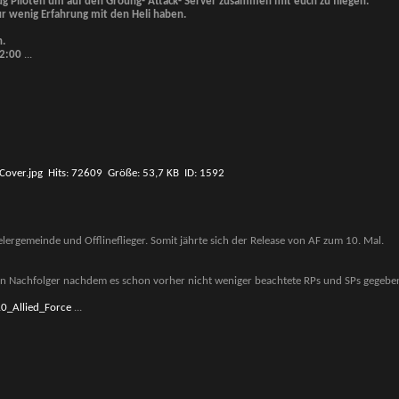
ug Piloten um auf den Groung- Attack- Server zusammen mit euch zu fliegen.
r wenig Erfahrung mit den Heli haben.
.
22:00
...
lergemeinde und Offlineflieger. Somit jährte sich der Release von AF zum 10. Mal.
llen Nachfolger nachdem es schon vorher nicht weniger beachtete RPs und SPs gegeben
.0_Allied_Force
...