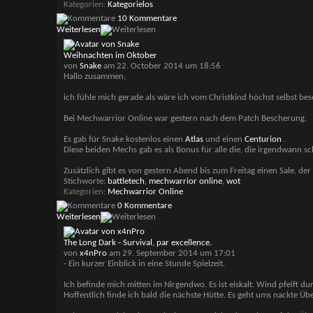
Kategorien
Kategorielos
10 Kommentare
Weiterlesen
Weihnachten im Oktober
von
Snake
am 22. October 2014 um 18:56
Hallo zusammen,
ich fühle mich gerade als wäre ich vom Christkind höchst selbst be
Bei Mechwarrior Online war gestern nach dem Patch Bescherung.
Es gab für Snake kostenlos einen
Atlas
und einen
Centurion
.
Diese beiden Mechs gab es als Bonus für alle die, die irgendwann s
Zusätzlich gibt es von gestern Abend bis zum Freitag einen Sale, d
Stichworte:
battletech
,
mechwarrior online
,
wot
Kategorien
Mechwarrior Online
0 Kommentare
Weiterlesen
The Long Dark - Survival, par excellence.
von
x4nPro
am 29. September 2014 um 17:01
- Ein kurzer Einblick in eine Stunde Spielzeit.
Ich befinde mich mitten im Nirgendwo. Es ist eiskalt. Wind pfeift 
Hoffentlich finde ich bald die nächste Hütte. Es geht ums nackte Übe