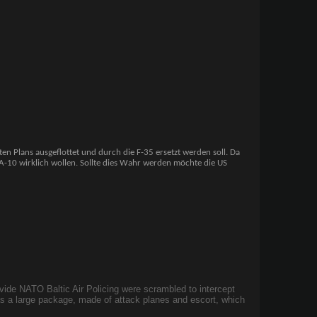
n Plans ausgeflottet und durch die F-35 ersetzt werden soll. Da
e A-10 wirklich wollen. Sollte dies Wahr werden möchte die US
ovide NATO Baltic Air Policing were scrambled to intercept
as a large package, made of attack planes and escort, which