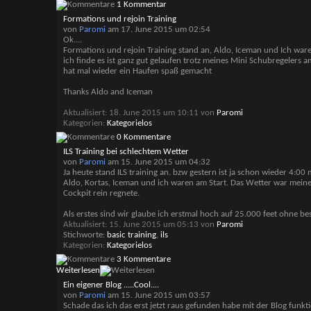
1 Kommentar
Formations und rejoin Training
von
Paromi
am 17. June 2015 um 02:54
Ok....
Formations und rejoin Training stand an, Aldo, Iceman und Ich ware
ich finde es ist ganz gut gelaufen trotz meines Mini Schubregelers 
hat mal wieder ein Haufen spaß gemacht
Thanks Aldo and Iceman
Aktualisiert: 18. June 2015 um 10:11 von
Paromi
Kategorien
Kategorielos
0 Kommentare
ILS Training bei schlechtem Wetter
von
Paromi
am 15. June 2015 um 04:32
Ja heute stand ILS training an. bzw gestern ist ja schon wieder 4:00
Aldo, Kortas, Iceman und ich waren am Start. Das Wetter war meine
Cockpit rein regnete.
Als erstes sind wir glaube ich erstmal hoch auf 25.000 feet ohne 
Aktualisiert: 15. June 2015 um 05:13 von
Paromi
Stichworte:
basic training
,
ils
Kategorien
Kategorielos
3 Kommentare
Weiterlesen
Ein eigener Blog .....Cool....
von
Paromi
am 15. June 2015 um 03:57
Schade das ich das erst jetzt raus gefunden habe mit der Blog funkti