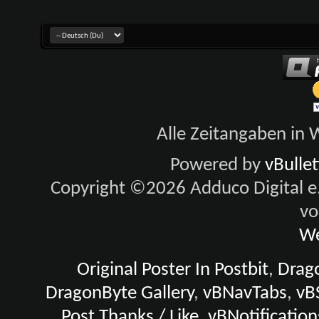
Alle Zeitangaben in W
Powered by
vBulle
Copyright ©2026 Adduco Digital e.K
vo
We
Original Poster In Postbit
,
Drago
DragonByte Gallery
,
vBNavTabs
,
vB
Post Thanks / Like
,
vBNotification