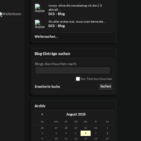
nunja. ohne die nevadamap ist die 2.0
aktuell...
DCS - Blog
Als aller erstes mal, muss man keine der...
DCS - Blog
Weitersuchen...
Blog-Einträge suchen
Blogs durchsuchen nach:
Nur Titel durchsuchen
Erweiterte Suche
Archiv
<
August 2026
So
Mo
Di
Mi
Do
Fr
Sa
26
27
28
29
30
31
1
2
3
4
5
6
7
8
9
10
11
12
13
14
15