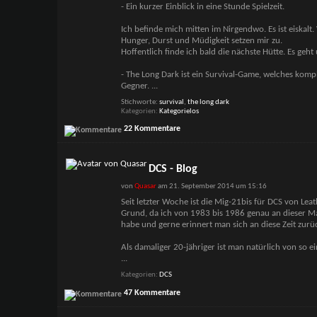
- Ein kurzer Einblick in eine Stunde Spielzeit.
Ich befinde mich mitten im Nirgendwo. Es ist eiskal
Hunger, Durst und Müdigkeit setzen mir zu.
Hoffentlich finde ich bald die nächste Hütte. Es geh
- The Long Dark ist ein Survival-Game, welches komp
Gegner.
...
Stichworte:
survival
,
the long dark
Kategorien
Kategorielos
22 Kommentare
DCS - Blog
von
Quasar
am 21. September 2014 um 15:16
Seit letzter Woche ist die Mig-21bis für DCS von Lea
Grund, da ich von 1983 bis 1986 genau an dieser M
habe und gerne erinnert man sich an diese Zeit zurü
Als damaliger 20-jähriger ist man natürlich von so 
...
Kategorien
DCS
47 Kommentare