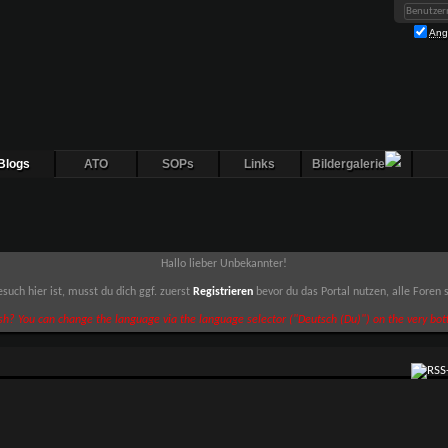
Ang
Blogs
ATO
SOPs
Links
Bildergalerie
Hallo lieber Unbekannter!
such hier ist, musst du dich ggf. zuerst
Registrieren
bevor du das Portal nutzen, alle Foren
sh? You can change the language via the language selector ("Deutsch (Du)") on the very bott