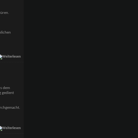
püren.
hlichen
us dem
 gedient
durchgemacht.