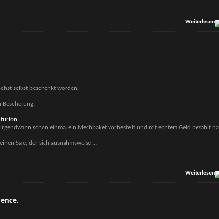
Weiterlesen
öchst selbst beschenkt worden.
h Bescherung.
turion
.
ie irgendwann schon einmal ein Mechpaket vorbestellt und mit echtem Geld bezahlt ha
g einen Sale, der sich ausnahmsweise
...
Weiterlesen
lence.