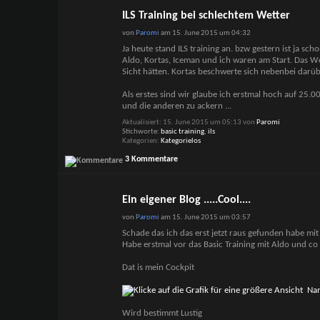
ILS Training bei schlechtem Wetter
von
Paromi
am 15. June 2015 um 04:32
Ja heute stand ILS training an. bzw gestern ist ja sc
Aldo, Kortas, Iceman und ich waren am Start. Das 
Sicht hätten. Kortas beschwerte sich nebenbei darübe
Als erstes sind wir glaube ich erstmal hoch auf 25
und die anderen zu ackern
...
Aktualisiert: 15. June 2015 um 05:13 von
Paromi
Stichworte:
basic training
,
ils
Kategorien
Kategorielos
3 Kommentare
Ein eigener Blog .....Cool....
von
Paromi
am 15. June 2015 um 03:57
Schade das ich das erst jetzt raus gefunden habe mit 
Habe erstmal vor das Basic Training mit Aldo und co
Dat is mein Cockpit
Wird bestimmt Lustig