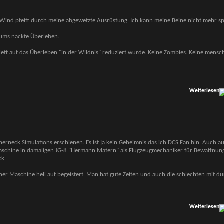
t. Wind pfeift durch meine abgewetzte Ausrüstung. Ich kann meine Beine nicht mehr s
t ums nackte Überleben..
lett auf das Überleben "in der Wildnis" reduziert wurde. Keine Zombies. Keine mensc
Weiterlesen
therneck Simulations erschienen. Es ist ja kein Geheimnis das ich DCS Fan bin. Auch a
aschine in damaligen JG-8 "Hermann Matern" als Flugzeugmechaniker für Bewaffnung
ck.
einer Maschine hell auf begeistert. Man hat gute Zeiten und auch die schlechten mit 
Weiterlesen