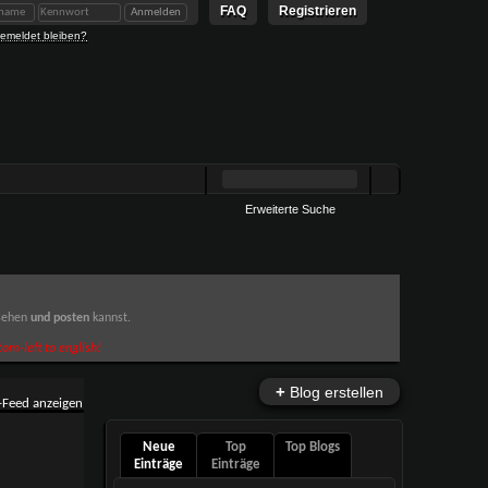
FAQ
Registrieren
emeldet bleiben?
Erweiterte Suche
 sehen
und posten
kannst.
om-left to english!
+
Blog erstellen
Neue
Top
Top Blogs
Einträge
Einträge