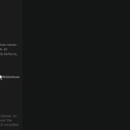
eines neuen
 A-10
US Airforce,
stonia, to
over the
ch included