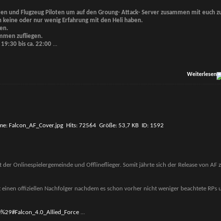
ten und Flugzeug Piloten um auf den Groung- Attack- Server zusammen mit euch zu
 keine oder nur wenig Erfahrung mit den Heli haben.
en.
ammen zufliegen.
19:30 bis ca. 22:00
...
Weiterlesen
 der Onlinespielergemeinde und Offlineflieger. Somit jährte sich der Release von AF 
t einen offiziellen Nachfolger nachdem es schon vorher nicht weniger beachtete RPs 
ie%29#Falcon_4.0_Allied_Force
...