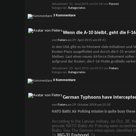
Aktualisiert: 15. June 2015 um 06:58 von
Paromi
Kategorien
Kategorielos
3 Kommentare
Wenn die A-10 bleibt, geht die F-16
von
Fieters
am 29. April 2015 um 09:41
In den USA gibt es im Moment viele Initiativen und
Kosten Plans ausgeflottet und durch die F-35 ersetzt 
bleiben. Laut eines neuen Airforce Dokument sollen s
aufgrund der Kosten, die F-16 Flotte großteils verke
Aktualisiert: 29. April 2015 um 09:51 von
Fieters
Kategorien
Kategorielos
0 Kommentare
German Typhoons have intercepted 
von
Fieters
am 29. October 2014 um 15:10
NATO Baltic Air Policing mission is quite busy these
According to the Latvian military, on Oct. 28, t
provide NATO Baltic Air Policing were scrambled 
Baltic Sea.
The German interceptors identified 
2x
MiG-31 Foxhound
, 2x
...