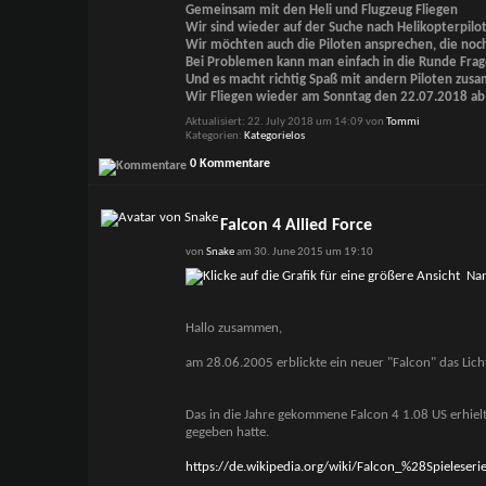
Gemeinsam mit den Heli und Flugzeug Fliegen
Wir sind wieder auf der Suche nach Helikopterpilo
Wir möchten auch die Piloten ansprechen, die noch
Bei Problemen kann man einfach in die Runde Frag
Und es macht richtig Spaß mit andern Piloten zus
Wir Fliegen wieder am Sonntag den 22.07.2018 ab 
Aktualisiert: 22. July 2018 um 14:09 von
Tommi
Kategorien
Kategorielos
0 Kommentare
Falcon 4 Allied Force
von
Snake
am 30. June 2015 um 19:10
Hallo zusammen,
am 28.06.2005 erblickte ein neuer "Falcon" das Licht
Das in die Jahre gekommene Falcon 4 1.08 US erhiel
gegeben hatte.
https://de.wikipedia.org/wiki/Falcon_%28Spieleser