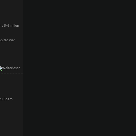
ns 5-6 milen
Spitze war
 zu Spam