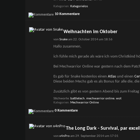
Kategorien
Kategorielos
10 Kommentare
Weihnachten im Oktober
von
Snake
am 22. October 2014 um 18:56
Hallo zusammen,
ich fühle mich gerade als wäre ich vom Christkind h
Bei Mechwarrior Online war gestern nach dem Patc
Es gab für Snake kostenlos einen
Atlas
und einen
Cen
Diese beiden Mechs gab es als Bonus für alle die, d
Zusätzlich gibt es von gestern Abend bis zum Freita
Stichworte:
battletech
,
mechwarrior online
,
wot
Kategorien
Mechwarrior Online
0 Kommentare
The Long Dark - Survival, par excel
von
x4nPro
am 29. September 2014 um 17:01