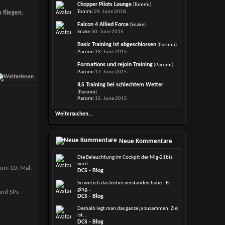
Chopper Pilots Lounge
(
Tommi
)
Tommi
29. June 2018
 fliegen.
Falcon 4 Allied Force
(
Snake
)
Snake
30. June 2015
Basic Training ist abgeschlossen
(
Paromi
)
Paromi
18. June 2015
Formations und rejoin Training
(
Paromi
)
Paromi
17. June 2015
ILS Training bei schlechtem Wetter
(
Paromi
)
Paromi
15. June 2015
Weitersuchen...
Neue Kommentare
Die Beleuchtung im Cockpit der Mig-21bis
wird...
zum 10. Mal.
DCS - Blog
So wie ich das bisher verstanden habe.: Es
ging...
und SPs
DCS - Blog
Deshalb legt man das ganze ja zusammen, Ziel
ist...
DCS - Blog