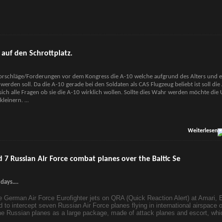
 auf den Schrottplatz.
 Vorschläge/Forderungen vor dem Kongress die A-10 welche aufgrund des Alters und 
werden soll. Da die A-10 gerade bei den Soldaten als CAS Flugzeug beliebt ist soll die
ich alle Fragen ob sie die A-10 wirklich wollen. Sollte dies Wahr werden möchte die 
rkleinern.
...
Weiterlesen
7 Russian Air Force combat planes over the Baltic Se
 days….
he German Air Force Eurofighter jets on QRA (Quick Reaction Alert) at Amari, E
to intercept seven Russian Air Force planes flying in international airspace 
the Russian planes as a large package, made of attack planes and escort, whi