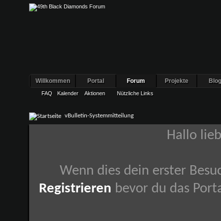
Willkommen
Portal
Forum
Projekte
Blo
FAQ
Kalender
Aktionen
Nützliche Links
vBulletin-Systemmitteilung
Hallo lie
Wenn dies dein erster Besuch
Registrieren
bevor du das Porta