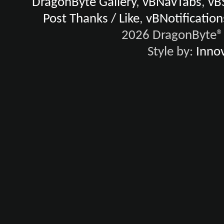
DragonByte Gallery
,
vBNavTabs
,
vB
Post Thanks / Like
,
vBNotification
2026 DragonByte® 
Style by:
Innov