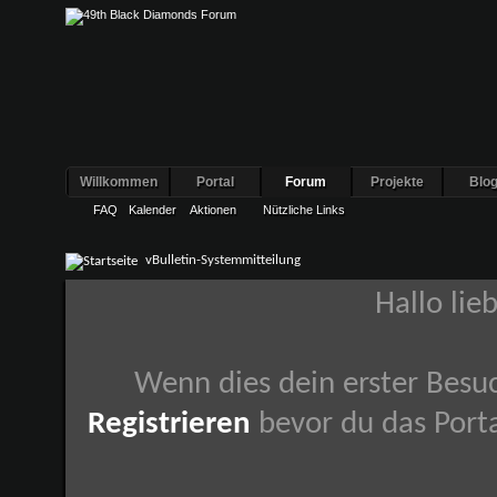
Willkommen
Portal
Forum
Projekte
Blo
FAQ
Kalender
Aktionen
Nützliche Links
vBulletin-Systemmitteilung
Hallo lie
Wenn dies dein erster Besuch
Registrieren
bevor du das Porta