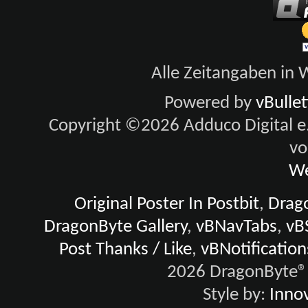
Alle Zeitangaben in W
Powered by
vBulle
Copyright ©2026 Adduco Digital e.K
vo
We
Original Poster In Postbit
,
Drago
DragonByte Gallery
,
vBNavTabs
,
vB
Post Thanks / Like
,
vBNotification
2026 DragonByte® 
Style by:
Innov