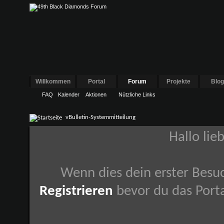
Willkommen
Portal
Forum
Projekte
Blo
FAQ
Kalender
Aktionen
Nützliche Links
vBulletin-Systemmitteilung
Hallo lie
Wenn dies dein erster Besuch
Registrieren
bevor du das Porta