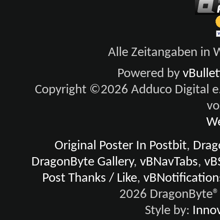
Alle Zeitangaben in W
Powered by
vBulle
Copyright ©2026 Adduco Digital e.K
vo
We
Original Poster In Postbit
,
Drago
DragonByte Gallery
,
vBNavTabs
,
vB
Post Thanks / Like
,
vBNotification
2026 DragonByte® 
Style by:
Innov