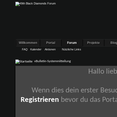
Willkommen
Portal
Forum
Projekte
Blo
FAQ
Kalender
Aktionen
Nützliche Links
vBulletin-Systemmitteilung
Hallo lie
Wenn dies dein erster Besuch
Registrieren
bevor du das Porta