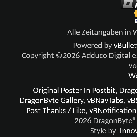
Alle Zeitangaben in W
Powered by
vBulle
Copyright ©2026 Adduco Digital e.K
vo
We
Original Poster In Postbit
,
Drago
DragonByte Gallery
,
vBNavTabs
,
vB
Post Thanks / Like
,
vBNotification
2026 DragonByte® 
Style by:
Innov