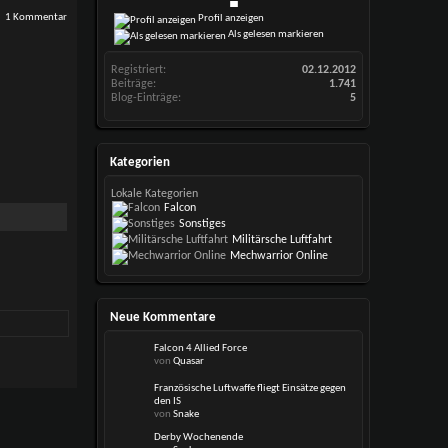
1 Kommentar
Profil anzeigen
Als gelesen markieren
Registriert
02.12.2012
Beiträge
1.741
Blog-Einträge
5
Kategorien
Lokale Kategorien
Falcon
Sonstiges
Militärsche Luftfahrt
Mechwarrior Online
Neue Kommentare
Falcon 4 Allied Force
von
Quasar
Französische Luftwaffe fliegt Einsätze gegen
den IS
von
Snake
Derby Wochenende