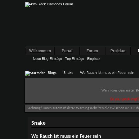
Willkommen
Portal
Forum
Projekte
Neue Blog-Einträge
Top Einträge
Blogliste
Blogs
Snake
Wo Rauch ist muss ein Feuer sein
Wenn dies dein erster Be
Do you speak engli
Achtung! Durch automatisierte Wartungsarbeiten die zwischen 02.00 Uhr u
Snake
Wo Rauch ist muss ein Feuer sein