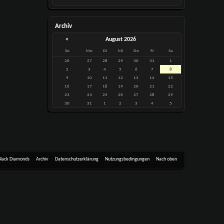
Archiv
<
August 2026
So
Mo
Di
Mi
Do
Fr
Sa
26
27
28
29
30
31
1
2
3
4
5
6
7
8
9
10
11
12
13
14
15
16
17
18
19
20
21
22
23
24
25
26
27
28
29
30
31
1
2
3
4
5
Black Diamonds
Archiv
Datenschutzerklärung
Nutzungsbedingungen
Nach oben