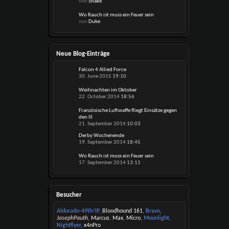
von
Snake
Wo Rauch ist muss ein Feuer sein
von
Duke
Neue Blog-Einträge
Falcon 4 Allied Force
30. June 2015
19:10
Weihnachten im Oktober
22. October 2014
18:56
Französische Luftwaffe fliegt Einsätze gegen
den IS
21. September 2014
10:03
Derby Wochenende
19. September 2014
18:45
Wo Rauch ist muss ein Feuer sein
17. September 2014
13:11
Besucher
Aldorado-49th/IP
,
Bloodhound 161
,
Bravo
,
JosephPauth
,
Marcus
,
Max
,
Micro
,
Moonlight
,
Nightflyer
,
x4nPro