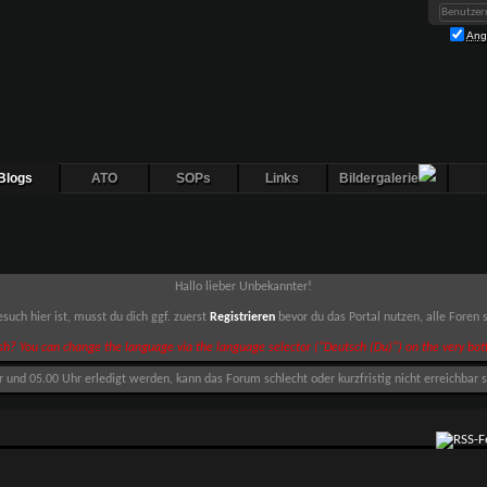
Ang
Blogs
ATO
SOPs
Links
Bildergalerie
Hallo lieber Unbekannter!
such hier ist, musst du dich ggf. zuerst
Registrieren
bevor du das Portal nutzen, alle Foren
sh? You can change the language via the language selector ("Deutsch (Du)") on the very bott
nd 05.00 Uhr erledigt werden, kann das Forum schlecht oder kurzfristig nicht erreichbar s