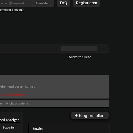
FAQ
Registrieren
emeldet bleiben?
Erweiterte Suche
 sehen
und posten
kannst.
om-left to english!
ein. Nicht wundern :)
+
Blog erstellen
Bewerten
Snake