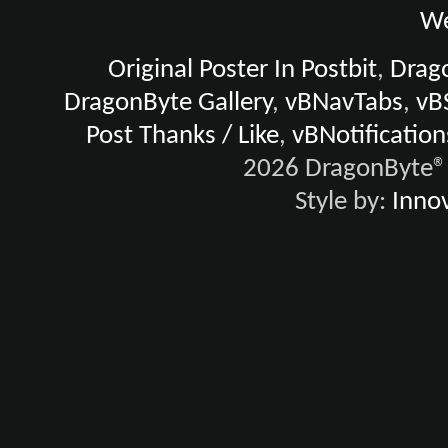
We
Original Poster In Postbit
,
Drago
DragonByte Gallery
,
vBNavTabs
,
vB
Post Thanks / Like
,
vBNotification
2026 DragonByte® 
Style by:
Innov