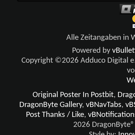
Alle Zeitangaben in W
Powered by
vBulle
Copyright ©2026 Adduco Digital e.K
vo
We
Original Poster In Postbit
,
Drago
DragonByte Gallery
,
vBNavTabs
,
vB
Post Thanks / Like
,
vBNotification
2026 DragonByte® 
Style by:
Innov