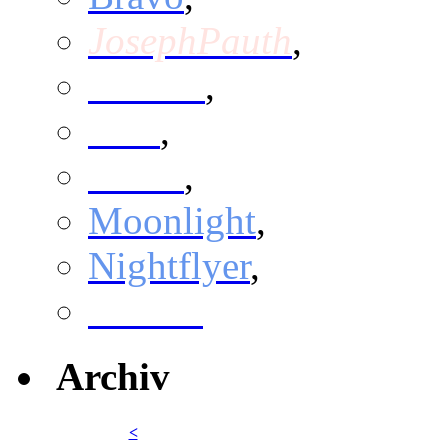
JosephPauth
,
Marcus
,
Max
,
Micro
,
Moonlight
,
Nightflyer
,
x4nPro
Archiv
<