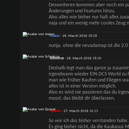
Desweiteren kommen aber noch ein p
Änderungen und Features hinzu.
Also alles wie bisher nur halt alles zu
naja und ein wenig mehr cooles Zeug n
maxxs
-
26. March 2016
18:28
nunja. ohne die nevadamap ist die 2.0 
Schmirco
-
26. March 2016
18:30
Deshalb legt man das ganze ja zusammen
irgendwann wieder EIN DCS World zu 
man wie früher Kaufen und Fliegen w
alles ist in einer Version möglich.
Also es wird nie passieren das du ir
musst, das bleibt dir überlassen.
Quasar
-
27. March 2016
16:15
So wie ich das bisher verstanden habe.
Es ging bisher nicht, da die Kaukasus 