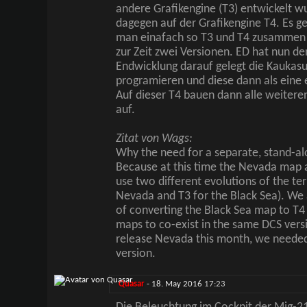
andere Grafikengine (T3) entwickelt 
dagegen auf der Grafikengine T4. Es ge
man einafach so T3 und T4 zusammen W
zur Zeit zwei Versionen. ED hat nun de
Endwicklung darauf gelegt die Kaukas
programieren und diese dann als eine 
Auf dieser T4 bauen dann alle weiter
auf.
Zitat von Wags:
Why the need for a separate, stand-al
Because at this time the Nevada map 
use two different evolutions of the ter
Nevada and T3 for the Black Sea). We ar
of converting the Black Sea map to T4
maps to co-exist in the same DCS versi
release Nevada this month, we needed
version.
Quasar
-
18. May 2016
17:23