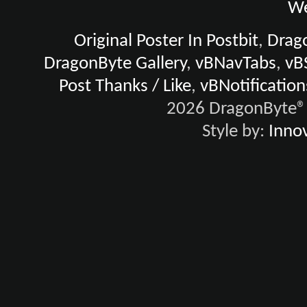
We
Original Poster In Postbit
,
Drago
DragonByte Gallery
,
vBNavTabs
,
vB
Post Thanks / Like
,
vBNotification
2026 DragonByte® 
Style by:
Innov