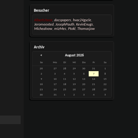
Besucher
AlbertUtece
,
docspapers
,
hvac24gycle
,
Jeromeexted
,
JosephPauth
,
KevinEnugs
,
Michealvow
,
mizMes
,
Ptokl
,
Thomasjow
Archiv
<
August 2026
So
Mo
Di
Mi
Do
Fr
Sa
26
27
28
29
30
31
1
2
3
4
5
6
7
8
9
10
11
12
13
14
15
16
17
18
19
20
21
22
23
24
25
26
27
28
29
30
31
1
2
3
4
5