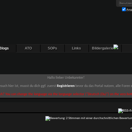
Ang
Blogs
ATO
SOPs
Links
Bildergalerie
Hallo lieber Unbekannter!
such hier ist, musst du dich ggf. zuerst
Registrieren
bevor du das Portal nutzen, alle Foren
sh? You can change the language via the language selector ("Deutsch (Du)") on the very bott
4