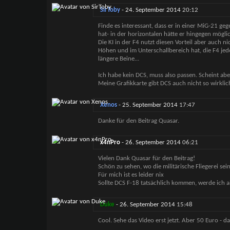
SirToby
-
24. September 2014
20:12
Finde es interessant, dass er in einer MiG-21 ge
hat- in der horizontalen hätte er hingegen möglic
Die KI in der F4 nutzt diesen Vorteil aber auch n
Höhen und im Unterschallbereich hat, die F4 jed
längere Beine...
Ich habe kein DCS, muss also passen. Scheint abe
Meine Grafikkarte gibt DCS auch nicht so wirklich
Xenos
-
25. September 2014
17:47
Danke für den Beitrag Quasar.
x4nPro
-
26. September 2014
06:21
Vielen Dank Quasar für den Beitrag!
Schön zu sehen, wo die militärische Fliegerei se
Für mich ist es leider nix
Sollte DCS F-18 tatsächlich kommen, werde ich a
Duke
-
26. September 2014
15:48
Cool. Sehe das Video erst jetzt. Aber 50 Euro - d