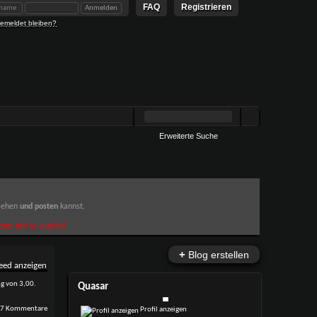
FAQ
Registrieren
emeldet bleiben?
Erweiterte Suche
 sehen
und posten
kannst.
om-left to english!
+
Blog erstellen
Quasar
7 Kommentare
Profil anzeigen