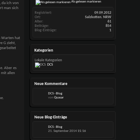
Als gelesen markieren
, da ich von
rt man sich
Registriert
09.09.2012
Ort
Salzkotten. NRW
Alter
61
Beiträge
854
Blog-Einträge
1
s Warten hat
e G zieht,
gearbeitet
Kategorien
Lokale Kategorien
DCS
e. Aber es
mit allen
Neue Kommentare
DCS - Blog
he.
von
Quasar
Neue Blog-Einträge
DCS - Blog
21. September 2014
15:16