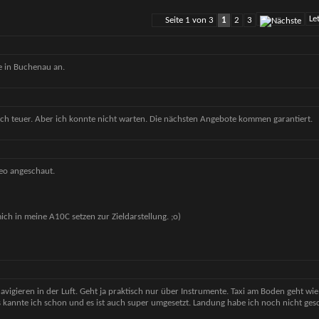
Le
Seite 1 von 3
1
2
3
ne in Buchenau an.
mlich teuer. Aber ich konnte nicht warten. Die nächsten Angebote kommen garantiert.
eo angeschaut.
ch in meine A10C setzen zur Zieldarstellung. ;o)
navigieren in der Luft. Geht ja praktisch nur über Instrumente. Taxi am Boden geht wi
s kannte ich schon und es ist auch super umgesetzt. Landung habe ich noch nicht ges