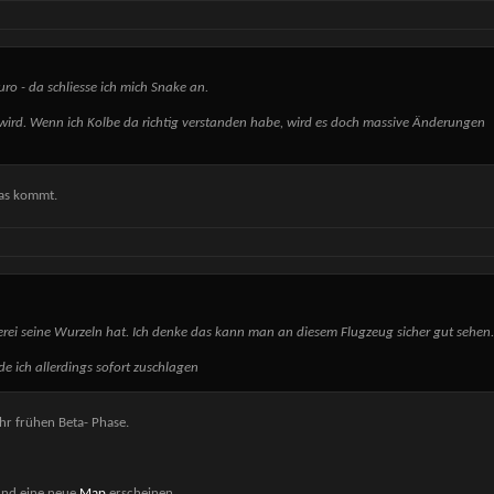
uro - da schliesse ich mich Snake an.
wird. Wenn ich Kolbe da richtig verstanden habe, wird es doch massive Änderungen
was kommt.
gerei seine Wurzeln hat. Ich denke das kann man an diesem Flugzeug sicher gut sehen.
e ich allerdings sofort zuschlagen
hr frühen Beta- Phase.
 und eine neue
Map
erscheinen.