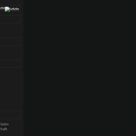
tzte
e beim
chaft.