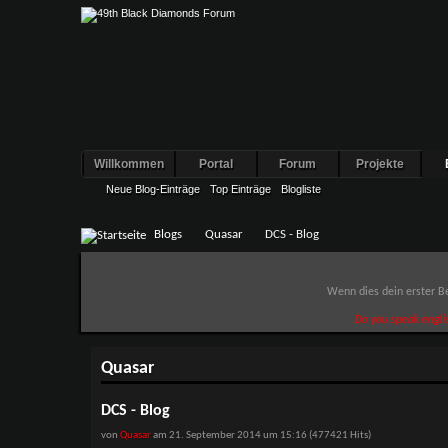
Willkommen
Portal
Forum
Projekte
Neue Blog-Einträge
Top Einträge
Blogliste
Blogs
Quasar
DCS - Blog
Wenn dies dein erster Be
Do you speak engli
Quasar
DCS - Blog
von
Quasar
am 21. September 2014 um 15:16 (477421 Hits)