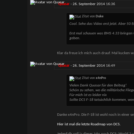
Quasar
-
26. September 2014
16:36
Zitat von
Duke
Cool. Sehe das Video erst jetzt. Aber 50 E
Erst mal schauen was BMS 4.33 bringen 
geben.
Klar da freue ich mich auch drauf. Mal kucken 
Quasar
-
26. September 2014
16:49
Zitat von
x4nPro
Vielen Dank Quasar für den Beitrag!
Schön zu sehen, wo die militärische Flie
Für mich ist es leider nix
Sollte DCS F-18 tatsächlich kommen, werd
Danke x4nPro. Die F-18 ist wohl noch in einer se
Hier ist mal die letzte Roadmap von DCS.
Jedenfalls soll ja dieses Jahr noch DCS- World 2