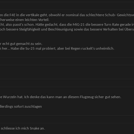
gen die F4E in die vertikale geht, obwohl er nominal das schlechtere Schub- Gewichtsv
herweise einen leichten Vorteil.
icht, also passt's schon. Hätte gedacht, dass die MiG-21 die bessere Turn Rate gerade i
och bessere Steigfähigkeit und Beschleunigung sowie das bessere Verhalten bei Übers
r echt gut gemacht zu sein.
 her... Habe die Su-25 mal probiert, aber bei Regen ruckelt's unheimlich.
ine Wurzeln hat. Ich denke das kann man an diesem Flugzeug sicher gut sehen.
llerdings sofort zuschlagen
a schliesse ich mich Snake an.