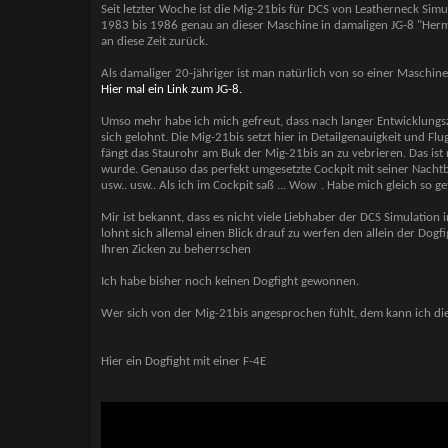
Seit letzter Woche ist die Mig-21bis für DCS von Leatherneck Simu
1983 bis 1986 genau an dieser Maschine in damaligen JG-8 "Her
an diese Zeit zurück.
Als damaliger 20-jähriger ist man natürlich von so einer Maschine
Hier mal ein Link zum JG-8.
Umso mehr habe ich mich gefreut, dass nach langer Entwicklungsz
sich gelohnt. Die Mig-21bis setzt hier in Detailgenauigkeit und Fl
fängt das Staurohr am Buk der Mig-21bis an zu vebrieren. Das ist n
wurde. Genauso das perfekt umgesetzte Cockpit mit seiner Nacht
usw.. usw.. Als ich im Cockpit saß ... Wow
. Habe mich gleich so g
Mir ist bekannt, dass es nicht viele Liebhaber der DCS Simulatio
lohnt sich allemal einen Blick drauf zu werfen den allein der Do
Ihren Zicken zu beherrschen
Ich habe bisher noch keinen Dogfight gewonnen.
Wer sich von der Mig-21bis angesprochen fühlt, dem kann ich die 
Hier ein Dogfight mit einer F-4E