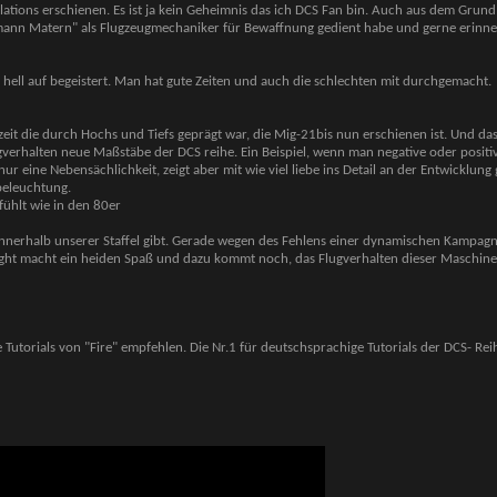
lations erschienen. Es ist ja kein Geheimnis das ich DCS Fan bin. Auch aus dem Grund
mann Matern" als Flugzeugmechaniker für Bewaffnung gedient habe und gerne erinne
 hell auf begeistert. Man hat gute Zeiten und auch die schlechten mit durchgemacht.
eit die durch Hochs und Tiefs geprägt war, die Mig-21bis nun erschienen ist. Und da
ugverhalten neue Maßstäbe der DCS reihe. Ein Beispiel, wenn man negative oder positiv
ur eine Nebensächlichkeit, zeigt aber mit wie viel liebe ins Detail an der Entwicklung 
beleuchtung.
efühlt wie in den 80er
n innerhalb unserer Staffel gibt. Gerade wegen des Fehlens einer dynamischen Kampagn
gfight macht ein heiden Spaß und dazu kommt noch, das Flugverhalten dieser Maschine 
Tutorials von "Fire" empfehlen. Die Nr.1 für deutschsprachige Tutorials der DCS- Rei