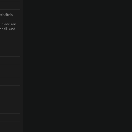
erhältnis
n niedrigen
chall. Und