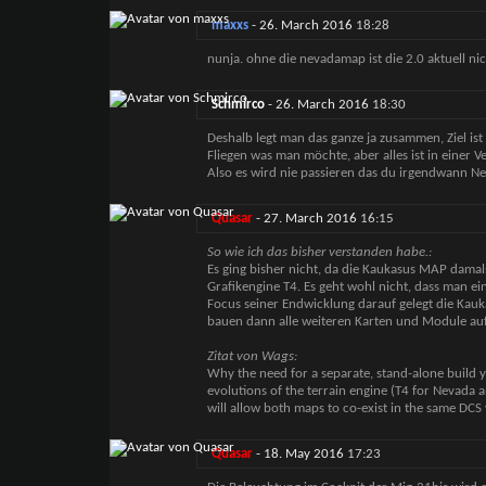
maxxs
-
26. March 2016
18:28
nunja. ohne die nevadamap ist die 2.0 aktuell ni
Schmirco
-
26. March 2016
18:30
Deshalb legt man das ganze ja zusammen, Ziel i
Fliegen was man möchte, aber alles ist in einer V
Also es wird nie passieren das du irgendwann Nev
Quasar
-
27. March 2016
16:15
So wie ich das bisher verstanden habe.:
Es ging bisher nicht, da die Kaukasus MAP damal
Grafikengine T4. Es geht wohl nicht, dass man ei
Focus seiner Endwicklung darauf gelegt die Kauk
bauen dann alle weiteren Karten und Module auf
Zitat von Wags:
Why the need for a separate, stand-alone build 
evolutions of the terrain engine (T4 for Nevada a
will allow both maps to co-exist in the same DCS
Quasar
-
18. May 2016
17:23