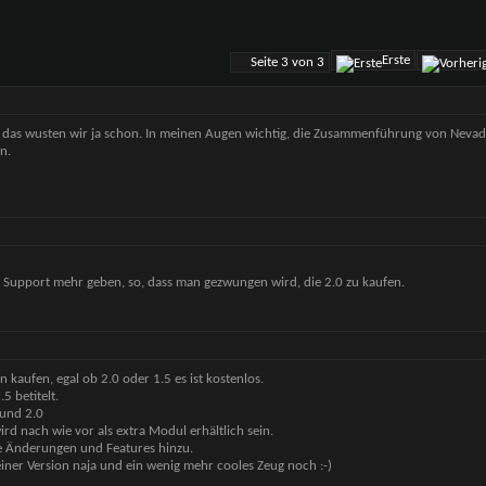
Erste
Seite 3 von 3
er das wusten wir ja schon. In meinen Augen wichtig, die Zusammenführung von Neva
n.
n Support mehr geben, so, dass man gezwungen wird, die 2.0 zu kaufen.
n kaufen, egal ob 2.0 oder 1.5 es ist kostenlos.
 betitelt.
 und 2.0
rd nach wie vor als extra Modul erhältlich sein.
e Änderungen und Features hinzu.
 einer Version naja und ein wenig mehr cooles Zeug noch :-)