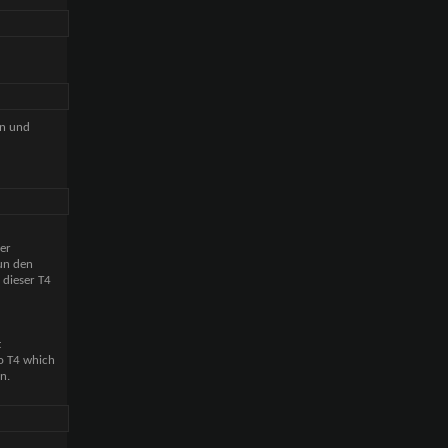
en und
er
nun den
 dieser T4
t
to T4 which
n.