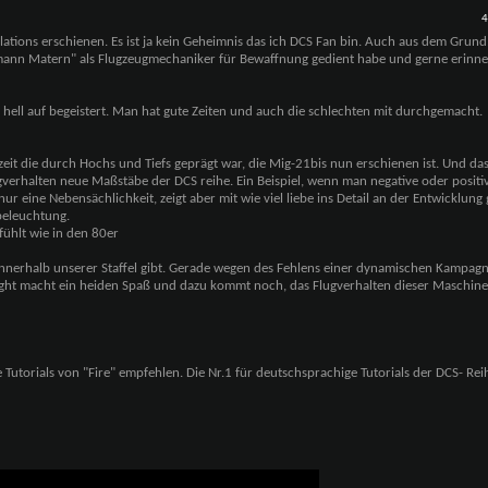
4
lations erschienen. Es ist ja kein Geheimnis das ich DCS Fan bin. Auch aus dem Grund
mann Matern" als Flugzeugmechaniker für Bewaffnung gedient habe und gerne erinne
 hell auf begeistert. Man hat gute Zeiten und auch die schlechten mit durchgemacht.
eit die durch Hochs und Tiefs geprägt war, die Mig-21bis nun erschienen ist. Und da
ugverhalten neue Maßstäbe der DCS reihe. Ein Beispiel, wenn man negative oder positiv
ur eine Nebensächlichkeit, zeigt aber mit wie viel liebe ins Detail an der Entwicklung 
beleuchtung.
efühlt wie in den 80er
n innerhalb unserer Staffel gibt. Gerade wegen des Fehlens einer dynamischen Kampagn
gfight macht ein heiden Spaß und dazu kommt noch, das Flugverhalten dieser Maschine 
Tutorials von "Fire" empfehlen. Die Nr.1 für deutschsprachige Tutorials der DCS- Rei