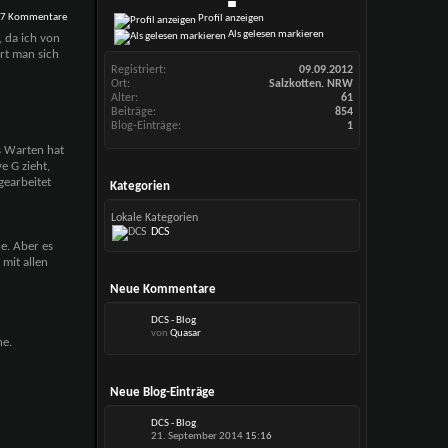
7 Kommentare
Profil anzeigen
Als gelesen markieren
, da ich von
rt man sich
Registriert
09.09.2012
Ort
Salzkotten. NRW
Alter
61
Beiträge
854
Blog-Einträge
1
s Warten hat
e G zieht,
gearbeitet
Kategorien
Lokale Kategorien
DCS
e. Aber es
mit allen
Neue Kommentare
DCS - Blog
von
Quasar
he.
Neue Blog-Einträge
DCS - Blog
21. September 2014
15:16