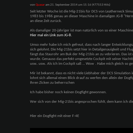
von
Quasar
am 21. September 2014 um 15:16 (477553 Hits)
Seit letzter Woche ist die Mig-21bis für DCS von Leatherneck Simu
1983 bis 1986 genau an dieser Maschine in damaligen JG-8 "Her
an diese Zeit zurück.
Als damaliger 20-jähriger ist man natürlich von so einer Maschine
Hier mal ein Link zum JG-8.
Umso mehr habe ich mich gefreut, dass nach langer Entwicklungsz
sich gelohnt. Die Mig-21bis setzt hier in Detailgenauigkeit und Fl
fängt das Staurohr am Buk der Mig-21bis an zu vebrieren. Das ist n
wurde. Genauso das perfekt umgesetzte Cockpit mit seiner Nacht
usw.. usw.. Als ich im Cockpit saß ... Wow
. Habe mich gleich so g
Mir ist bekannt, dass es nicht viele Liebhaber der DCS Simulatio
lohnt sich allemal einen Blick drauf zu werfen den allein der Do
Ihren Zicken zu beherrschen
Ich habe bisher noch keinen Dogfight gewonnen.
Wer sich von der Mig-21bis angesprochen fühlt, dem kann ich die 
Hier ein Dogfight mit einer F-4E