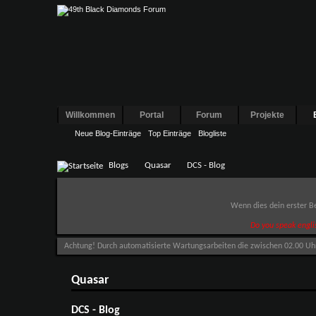
Willkommen
Portal
Forum
Projekte
Neue Blog-Einträge
Top Einträge
Blogliste
Blogs
Quasar
DCS - Blog
Wenn dies dein erster Be
Do you speak engli
Achtung! Durch automatisierte Wartungsarbeiten die zwischen 02.00 Uhr u
Quasar
DCS - Blog