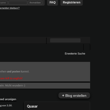
FAQ
Registrieren
emeldet bleiben?
Erweiterte Suche
 sehen
und posten
kannst.
om-left to english!
ein. Nicht wundern :)
+
Blog erstellen
Quasar