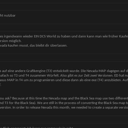
cht nutzbar
st es irgendwann wieder EIN DCS World zu haben und dann kann man wie früher Kauf
ersion möglich.
ada kaufen musst, das bleibt dir überlassen.
s auf eine andere Grafikengine (T3) entwickelt wurde. Die Nevada MAP dagegen auf d
nafach so T3 und T4 zusammen Würfelt. Also gibt es zur Zeit zwei Versionen. ED hat 
asus MAP in T4 um zu programieren und diese dann als eine exe (T4) anzubieten. Auf
.
you ask? Because at this time the Nevada map and the Black Sea map use two differen
nd T3 for the Black Sea). We are still in the process of converting the Black Sea map 
 version. In order to release Nevada this month, we needed to create a separate versio