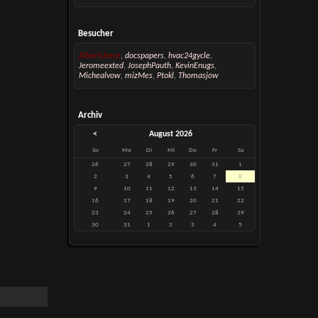
Besucher
AlbertUtece
,
docspapers
,
hvac24gycle
,
Jeromeexted
,
JosephPauth
,
KevinEnugs
,
Michealvow
,
mizMes
,
Ptokl
,
Thomasjow
Archiv
<
August 2026
So
Mo
Di
Mi
Do
Fr
Sa
26
27
28
29
30
31
1
2
3
4
5
6
7
8
9
10
11
12
13
14
15
16
17
18
19
20
21
22
23
24
25
26
27
28
29
30
31
1
2
3
4
5