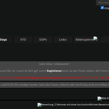
Ang
Blogs
ATO
SOPs
Links
Bildergalerie
Hallo lieber Unbekannter!
such hier ist, musst du dich ggf. zuerst
Registrieren
bevor du das Portal nutzen, alle Foren
sh? You can change the language via the language selector ("Deutsch (Du)") on the very bott
nd 05.00 Uhr erledigt werden, kann das Forum schlecht oder kurzfristig nicht erreichbar s