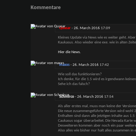
Kommentare
Quasar
-
26. March 2016
17:09
Kleines Update via News wie es weiter geht. Ab
Kaukasus. Also wieder eine exe. wie in alten Zeite
Hier die News.
maxxs
-
26. March 2016
17:42
Wie soll das funktionieren?
Ich denke, für die 1.5 wird es irgendwann keine
Sehe ich das falsch?
Schmirco
-
26. March 2016
17:54
Als aller erstes mal, muss man keine der Versione
Die neue zusammengeführte Version wird wohl 2.5
Enthalten sind dann alle jetztigen Inhalte aus 1.5
Caukasus sogar überarbeitet. Die Nevada Karte wi
Desweiteren kommen aber noch ein paar weiter
Also alles wie bisher nur halt alles zusammen in