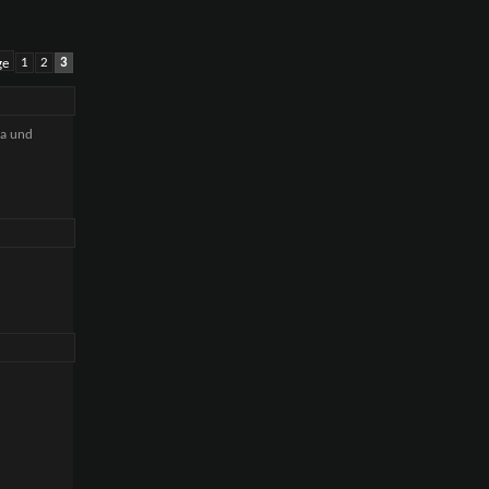
1
2
3
da und