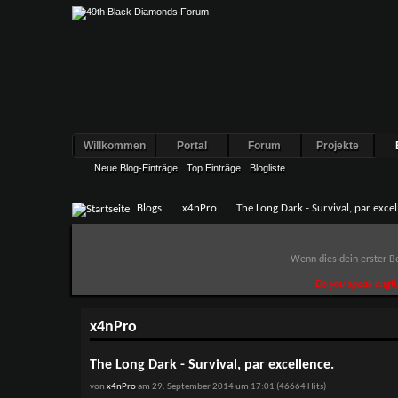
Willkommen
Portal
Forum
Projekte
Neue Blog-Einträge
Top Einträge
Blogliste
Blogs
x4nPro
The Long Dark - Survival, par excel
Wenn dies dein erster Be
Do you speak engli
x4nPro
The Long Dark - Survival, par excellence.
von
x4nPro
am 29. September 2014 um 17:01 (46664 Hits)