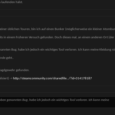
 laufenden hälst.
meiner üblichen Touren, bin ich auf einen Bunker (möglicherweise ein kleiner Atombu
its in einem früheren Versuch gefunden. Doch dieses mal, an einem anderen Ort (der
enannten Bug, habe ich jedoch ein wichtiges Tool verloren. Ich kann meine Kleidung n
Ende geht..
s Jagdgewehr gefunden.
isiert) ->
http://steamcommunity.com/sharedfile.../?id=314178187
n oben genannten Bug, habe ich jedoch ein wichtiges Tool verloren. Ich kann meine