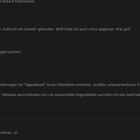
d einfach Mistviecher..
n, habe ich ein Gewehr gefunden. Wolf habe ich auch schon gegessen. War gut!
at gebrauchen!
imierungen im "Tagesablauf" ist das Überleben einfacher. Größter unberechenbarer F
en. Teilweise verschwinden von mir gesammelte Gegenstände nachdem ich das Spiel lad
chenau. ;o)