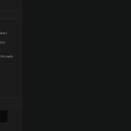
nker)
 Ort
icht mehr