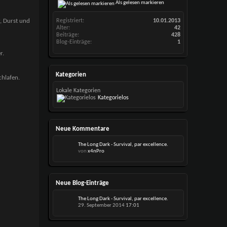
Als gelesen markieren
, Durst und
Registriert
10.01.2013
Alter
42
Beiträge
428
Blog-Einträge
1
r.
Kategorien
chlafen.
Lokale Kategorien
Kategorielos
Neue Kommentare
The Long Dark - Survival, par excellence.
von
x4nPro
Neue Blog-Einträge
The Long Dark - Survival, par excellence.
29. September 2014
17:01