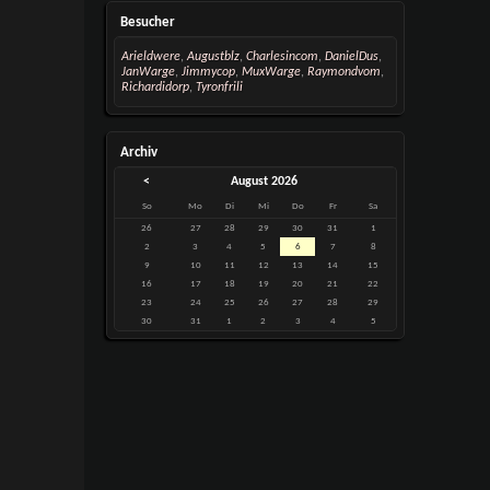
Besucher
Arieldwere
,
Augustblz
,
Charlesincom
,
DanielDus
,
JanWarge
,
Jimmycop
,
MuxWarge
,
Raymondvom
,
Richardidorp
,
Tyronfrili
Archiv
<
August 2026
So
Mo
Di
Mi
Do
Fr
Sa
26
27
28
29
30
31
1
2
3
4
5
6
7
8
9
10
11
12
13
14
15
16
17
18
19
20
21
22
23
24
25
26
27
28
29
30
31
1
2
3
4
5