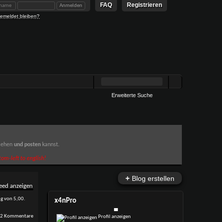
FAQ
Registrieren
emeldet bleiben?
Erweiterte Suche
 sehen
und posten
kannst.
om-left to english!
+
Blog erstellen
x4nPro
2 Kommentare
Profil anzeigen