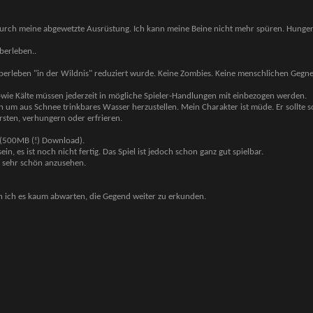
t durch meine abgewetzte Ausrüstung. Ich kann meine Beine nicht mehr spüren. Hunger
berleben..
Überleben "in der Wildnis" reduziert wurde. Keine Zombies. Keine menschlichen Gegne
owie Kälte müssen jederzeit in mögliche Spieler-Handlungen mit einbezogen werden.
ln um aus Schnee trinkbares Wasser herzustellen. Mein Charakter ist müde. Er sollte s
ursten, verhungern oder erfrieren.
h (500MB (!) Download).
in, es ist noch nicht fertig. Das Spiel ist jedoch schon ganz gut spielbar.
er sehr schön anzusehen.
nn ich es kaum abwarten, die Gegend weiter zu erkunden.