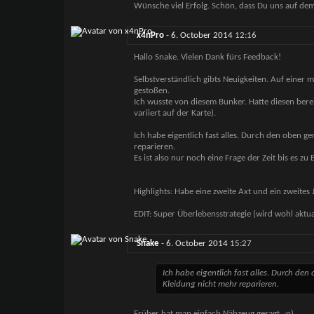
Wünsche viel Erfolg. Schön, dass Du uns auf dem
x4nPro
-
6. October 2014
12:16
Hallo Snake. Vielen Dank fürs Feedback!
Selbstverständlich gibts Neuigkeiten. Auf einer 
gestoßen.
Ich wusste von diesem Bunker. Hatte diesen bere
variiert auf der Karte).
Ich habe eigentlich fast alles. Durch den oben g
reparieren.
Es ist also nur noch eine Frage der Zeit bis es zu 
Highlights: Habe eine zweite Axt und ein zweite
EDIT: Super Überlebensstrategie (wird wohl aktual
Snake
-
6. October 2014
15:27
Ich habe eigentlich fast alles. Durch de
Kleidung nicht mehr reparieren.
Früher hat man einfach Nähzeug gesagt. ;o)