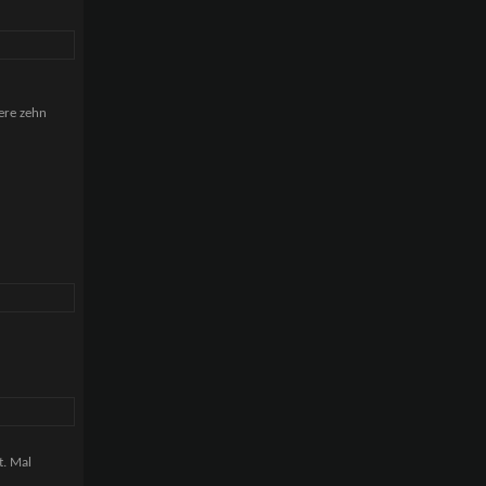
ere zehn
t. Mal