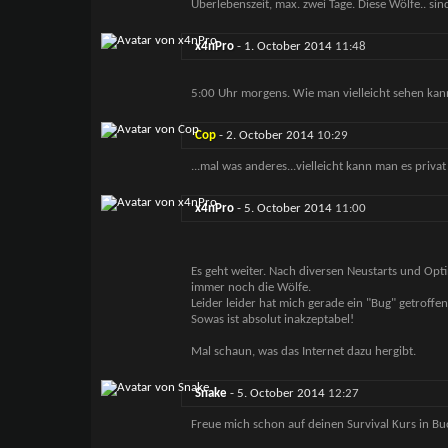
Überlebenszeit, max. zwei Tage. Diese Wölfe.. sin
x4nPro
-
1. October 2014
11:48
5:00 Uhr morgens. Wie man vielleicht sehen kan
Cop
-
2. October 2014
10:29
...mal was anderes...vielleicht kann man es priv
x4nPro
-
5. October 2014
11:00
Es geht weiter. Nach diversen Neustarts und Opt
immer noch die Wölfe.
Leider leider hat mich gerade ein "Bug" getroff
Sowas ist absolut inakzeptabel!
Mal schaun, was das Internet dazu hergibt.
Snake
-
5. October 2014
12:27
Freue mich schon auf deinen Survival Kurs in Bu