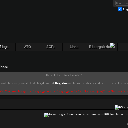
Ang
Blogs
ATO
SOPs
Links
Bildergalerie
lence.
Hallo lieber Unbekannter!
such hier ist, musst du dich ggf. zuerst
Registrieren
bevor du das Portal nutzen, alle Foren
sh? You can change the language via the language selector ("Deutsch (Du)") on the very bott
2