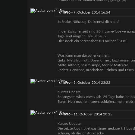
x4nPro
-
7. October 2014
16:54
Ja Snake, Nähzeug. Du kennst dich aus!!
In der Zwischenzeit sind 20 Ingame-Tage vergange
Tage sind möglich. Mal schaun.
Hier noch ein Screenshot aus meiner "Base".
Was kann man darauf erkennen:
Links: Metallschrott, Dosenöffner, Jagdmesser u
Mitte: Altholz, Sturmlampe, Mobile Matratze
Rechts: Gewehre, Brecheisen, Trinken und Essen
x4nPro
-
9. October 2014
23:22
Kurzes Update:
So langsam wirds etwas zäh. 25 Tage habe ich bis
Essen, Holz machen, jagen, schlafen.. mehr gibts 
x4nPro
-
11. October 2014
20:25
Kurzes Update:
Die Letzte Jagd hat etwas länger gedauert. Habs 
schaun, ob die ich 40 knacke..