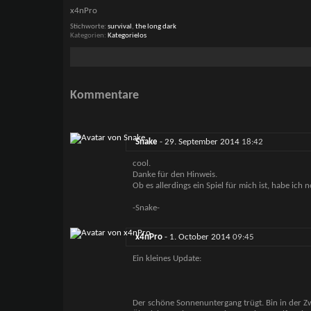
x4nPro
Stichworte:
survival
,
the long dark
Kategorien
Kategorielos
Kommentare
Snake
-
29. September 2014
18:42
cool.
Danke für den Hinweis.
Ob es allerdings ein Spiel für mich ist, habe ich 
-Snake-
x4nPro
-
1. October 2014
09:45
Ein kleines Update:
Der schöne Sonnenuntergang trügt. Bin in der Z