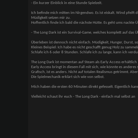
- Ein kurzer Einblick in eine Stunde Spielzeit.
Ich befinde mich mitten im Nirgendwo. Es ist eiskalt. Wind pfeif
Müdigkeit setzen mir zu.
Hoffentlich finde ich bald die nächste Hütte. Es geht ums nackte Ü
- The Long Dark ist ein Survival-Game, welches komplett auf das 
Überleben ist dennoch nicht einfach. Müdigkeit, Hunger, Durst, s
Kleines Beispiel: Ich habe es nicht geschafft genug Holz zu samme
Schlafe ich 6 oder 8 Stunden. Schlafe ich zu lange, kann ich verd
The Long Dark ist momentan auf Steam als Early Access erhältlic
Early Access bringt in diesem Fall mit sich, wie könnte es anderes se
Grafisch, ist es anders. Nicht auf totalen Realismus getrimmt. Ab
Die Spielmechanik erklärt sich wie von selbst.
Mich haben die ersten 60 Minuten direkt gefesselt. Eigentlich ka
Vielleicht schaut ihr euch - The Long Dark - einfach mal selbst an