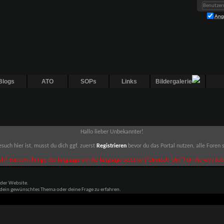
Ang
Blogs
ATO
SOPs
Links
Bildergalerie
Hallo lieber Unbekannter!
such hier ist, musst du dich ggf. zuerst
Registrieren
bevor du das Portal nutzen, alle Foren
sh? You can change the language via the language selector ("Deutsch (Du)") on the very bott
 der Website.
 dein gewünschtes Thema oder deine Frage zu erfahren.