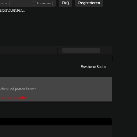
FAQ
Registrieren
emeldet bleiben?
Erweiterte Suche
 sehen
und posten
kannst.
om-left to english!