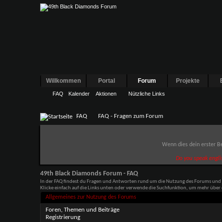
Willkommen
Portal
Forum
Projekte
FAQ
Kalender
Aktionen
Nützliche Links
FAQ
FAQ - Fragen zum Forum
Wenn dies dein erster Be
Do you speak engli
49th Black Diamonds Forum - FAQ
In der FAQ findest du Fragen und Antworten rund um die Nutzung des Forums und
Klicke einfach auf die Links unten oder verwende die Suchfunktion, um mehr über
Allgemeines zur Nutzung des Forums
Foren, Themen und Beiträge
Registrierung