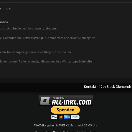
r finden
inden
um deine Suchergebnisse besser zu steuern:
': Es werden alle Treffer angezeigt, die mindestens einen der Suchbegriffe
 nur Treffer angezeigt, die alle Suchbegriffe beinhalten.
s werden nur Treffer angezeigt, die genau diese Wortgruppe beinhalten.
Kontakt
49th Black Diamonds
Alle Zeitangaben in WEZ +2. Es ist jetzt
23:09
Uhr.