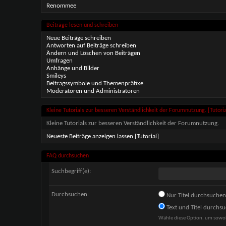
Renommee
Beiträge lesen und schreiben
Neue Beiträge schreiben
Antworten auf Beiträge schreiben
Ändern und Löschen von Beiträgen
Umfragen
Anhänge und Bilder
Smileys
Beitragssymbole und Themenpräfixe
Moderatoren und Administratoren
Kleine Tutorials zur besseren Verständlichkeit der Forumnutzung. [Tutoria
Kleine Tutorials zur besseren Verständlichkeit der Forumnutzung.
Neueste Beiträge anzeigen lassen [Tutorial]
FAQ durchsuchen
Suchbegriff(e):
Durchsuchen:
Nur Titel durchsuchen
Text und Titel durchs
Wähle diese Option, um sowohl