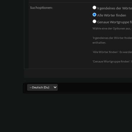
Suchoptionen:
Irgendeines der Wörte
Alle Wörter finden
Genaue Wortgruppe f
Wähle eine der Optionen aus, 
'Irgendeines der Wörter finden
enthalten.
'Alle Wörter finden': Es werden
'Genaue Wortgruppe finden': E