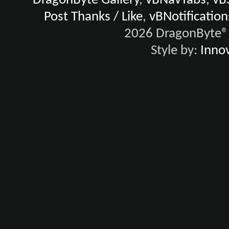
DragonByte Gallery
,
vBNavTabs
,
vB
Post Thanks / Like
,
vBNotification
2026 DragonByte® 
Style by:
Innov