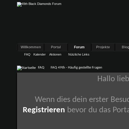
Willkommen
Portal
Forum
Projekte
Blo
FAQ
Kalender
Aktionen
Nützliche Links
FAQ
FAQ 49th - Häufig gestellte Fragen
Hallo lie
Wenn dies dein erster Besuch
Registrieren
bevor du das Porta