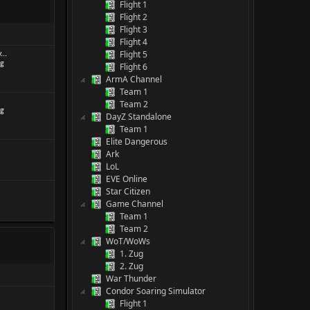
Flight 1
Flight 2
Flight 3
Flight 4
Flight 5
...
Flight 6
ArmA Channel
Team 1
Team 2
DayZ Standalone
Team 1
Elite Dangerous
Ark
LoL
EVE Online
Star Citizen
Game Channel
Team 1
Team 2
WoT/WoWs
1. Zug
2. Zug
War Thunder
Condor Soaring Simulator
Flight 1