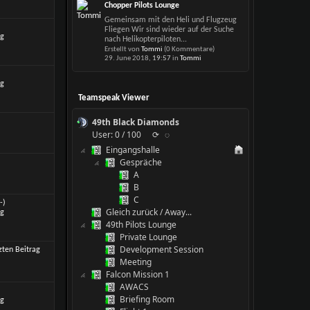
Chopper Pilots Lounge
Gemeinsam mit den Heli und Flugzeug
Fliegen Wir sind wieder auf der Suche
nach Helikopterpiloten...
Erstellt von
Tommi
(0 Kommentare)
29. June 2018,
19:57
in
Tommi
Teamspeak Viewer
49th Black Diamonds
User: 0 / 100
⟳
◌
Eingangshalle
Gespräche
A
B
C
-)
Gleich zurück / Away...
49th Pilots Lounge
Private Lounge
Development Session
Meeting
Falcon Mission 1
AWACS
Briefing Room