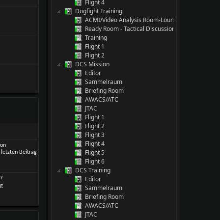
Flight 4
Dogfight Training
ACMI/Video Analysis Room-Lounge
Ready Room - Tactical Discussion
Training
Flight 1
Flight 2
DCS Mission
Editor
Sammelraum
Briefing Room
AWACS/ATC
JTAC
Flight 1
Flight 2
Flight 3
Flight 4
von
Flight 5
Flight 6
DCS Training
Editor
 ?
Sammelraum
Briefing Room
AWACS/ATC
JTAC