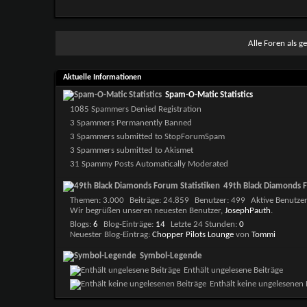
Alle Foren als g
Aktuelle Informationen
Spam-O-Matic Statistics
1085 Spammers Denied Registration
3 Spammers Permanently Banned
3 Spammers submitted to StopForumSpam
3 Spammers submitted to Akismet
31 Spammy Posts Automatically Moderated
49th Black Diamonds F
Themen
3.000
Beiträge
24.859
Benutzer
499
Aktive Benutze
Wir begrüßen unseren neuesten Benutzer,
JosephPauth
.
Blogs
6
Blog-Einträge
14
Letzte 24 Stunden
0
Neuester Blog-Eintrag:
Chopper Pilots Lounge
von
Tommi
Symbol-Legende
Enthält ungelesene Beiträge
Enthält keine ungelesenen 