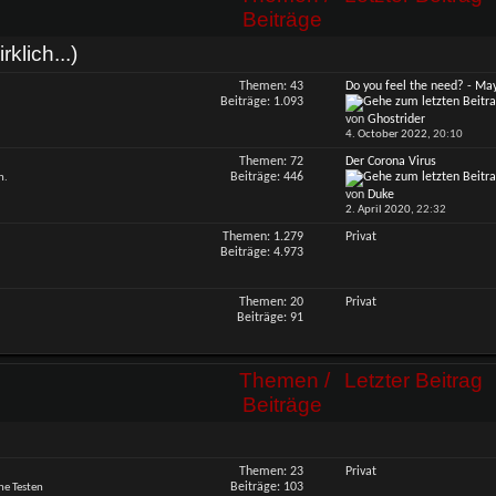
Beiträge
klich...)
Themen: 43
Do you feel the need? - May
RSS-
Beiträge: 1.093
Feed
von
Ghostrider
dieses
4. October 2022,
20:10
Forums
anzeigen
Themen: 72
Der Corona Virus
RSS-
Beiträge: 446
n.
Feed
von
Duke
dieses
2. April 2020,
22:32
Forums
anzeigen
Themen: 1.279
Privat
Beiträge: 4.973
Themen: 20
Privat
Beiträge: 91
Themen /
Letzter Beitrag
Beiträge
Themen: 23
Privat
Beiträge: 103
he Testen