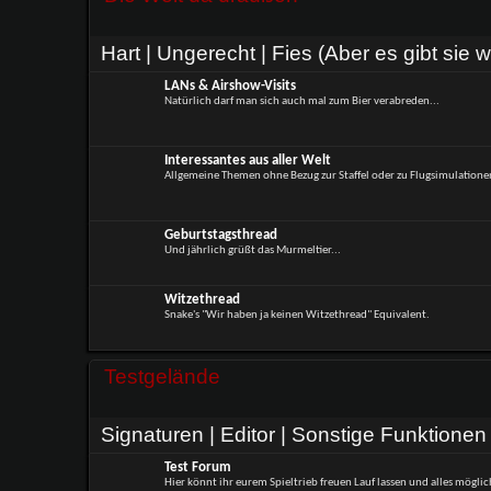
Hart | Ungerecht | Fies (Aber es gibt sie wir
LANs & Airshow-Visits
Natürlich darf man sich auch mal zum Bier verabreden...
Interessantes aus aller Welt
Allgemeine Themen ohne Bezug zur Staffel oder zu Flugsimulatione
Geburtstagsthread
Und jährlich grüßt das Murmeltier...
Witzethread
Snake's "Wir haben ja keinen Witzethread" Equivalent.
Testgelände
Signaturen | Editor | Sonstige Funktionen
Test Forum
Hier könnt ihr eurem Spieltrieb freuen Lauf lassen und alles möglic