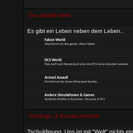
Die virtuelle Welt
Es gibt ein Leben neben dem Leben..
Falcon World
Alles Rund um den guten, alten Falken...
DCS World
Hier darf nach Herzenslust über die DCS-Serie diskutiert werden.
Armed Assault
Die Heimat der bösen Killerspiel-Spieler...
Andere Simulationen & Games
Spiele für Bretter & Konsolen | Browser & PCs
Trainings- & Einsatzzentrale
Tschuldigung. Uns ist mit "Welt" nichts ein