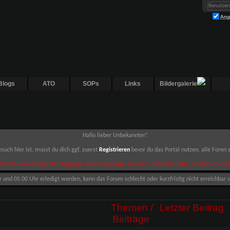
Ang
Blogs
ATO
SOPs
Links
Bildergalerie
Hallo lieber Unbekannter!
such hier ist, musst du dich ggf. zuerst
Registrieren
bevor du das Portal nutzen, alle Foren
sh? You can change the language via the language selector ("Deutsch (Du)") on the very bott
nd 05.00 Uhr erledigt werden, kann das Forum schlecht oder kurzfristig nicht erreichbar s
Themen /
Letzter Beitrag
Beiträge