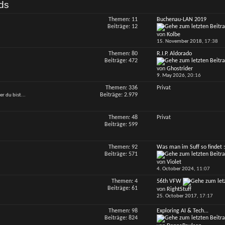
ds
Themen: 11
Buchenau-LAN 2019
RSS-
Beiträge: 12
Feed
von
Kolbe
dieses
15. November 2018,
17:38
Forums
anzeigen
Themen: 80
R.I.P. Aldorado
RSS-
Beiträge: 472
Feed
von
Ghostrider
dieses
9. May 2026,
20:16
Forums
anzeigen
Themen: 336
Privat
Beiträge: 2.979
r du bist...
Themen: 48
Privat
Beiträge: 599
Themen: 92
Was man im Suff so findet :
RSS-
Beiträge: 571
Feed
von
Violet
dieses
4. October 2024,
11:07
Forums
anzeigen
Themen: 4
56th VFW
RSS-
Beiträge: 61
von
RightStuff
Feed
25. October 2017,
17:17
dieses
Forums
Themen: 98
Exploring AI & Tech...
RSS-
anzeigen
Beiträge: 824
Feed