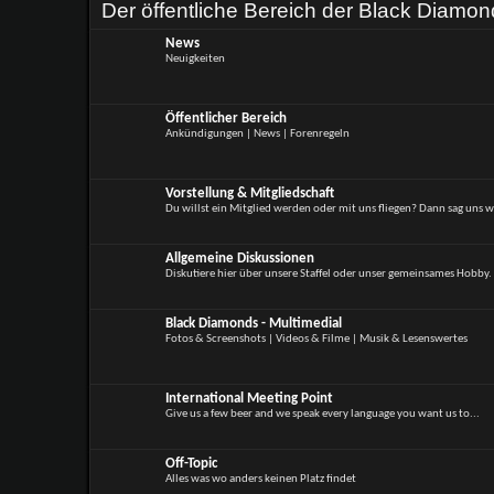
Der öffentliche Bereich der Black Diamon
News
Neuigkeiten
Öffentlicher Bereich
Ankündigungen | News | Forenregeln
Vorstellung & Mitgliedschaft
Du willst ein Mitglied werden oder mit uns fliegen? Dann sag uns we
Allgemeine Diskussionen
Diskutiere hier über unsere Staffel oder unser gemeinsames Hobby.
Black Diamonds - Multimedial
Fotos & Screenshots | Videos & Filme | Musik & Lesenswertes
International Meeting Point
Give us a few beer and we speak every language you want us to...
Off-Topic
Alles was wo anders keinen Platz findet