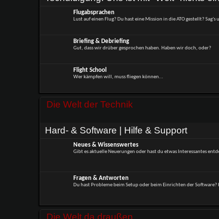
Flugabsprachen
Lust auf einen Flug? Du hast eine Mission in die ATO gestellt? Sag's u
Briefing & Debriefing
Gut, dass wir drüber gesprochen haben. Haben wir doch, oder?
Flight School
Wer kämpfen will, muss fliegen können...
Die Welt der Technik
Hard- & Software | Hilfe & Support
Neues & Wissenswertes
Gibt es aktuelle Neuerungen oder hast du etwas Interessantes entd
Fragen & Antworten
Du hast Probleme beim Setup oder beim Einrichten der Software? H
Die Welt da draußen