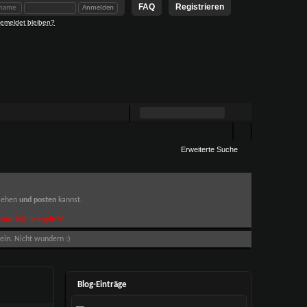
FAQ
Registrieren
emeldet bleiben?
Erweiterte Suche
 sehen
und posten
kannst.
om-left to english!
ein. Nicht wundern :)
Blog-Einträge