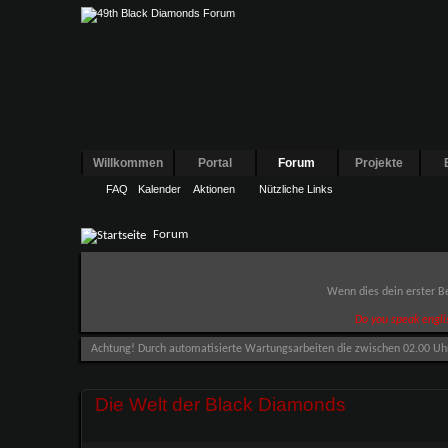
Willkommen
Portal
Forum
Projekte
FAQ
Kalender
Aktionen
Nützliche Links
Forum
Wenn dies dein erster Be
Do you speak engli
Achtung! Durch automatisierte Wartungsarbeiten die zwischen 02.00 Uhr u
Die Welt der Black Diamonds