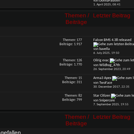
von
DonnaPaulsen
dieses
1. April 2025,
08:41
Forums
anzeigen
Themen /
Letzter Beitrag
Beiträge
Themen: 177
Falcon BMS 4.38 released
RSS-
Beiträge: 1.917
Feed
von
bavella
dieses
6. July 2025,
19:50
Forums
anzeigen
Themen: 126
Oilrig evac
RSS-
Beiträge: 1.770
von
Wildhog_47th
Feed
26. September 2023,
20:49
dieses
Forums
Themen: 15
Arma3 Apex
RSS-
anzeigen
Beiträge: 311
von
TwoFace
Feed
30. December 2017,
22:35
dieses
Forums
Themen: 82
Star Citizen
RSS-
anzeigen
Beiträge: 799
von
Snipercore
Feed
7. September 2025,
19:55
dieses
Forums
anzeigen
Themen /
Letzter Beitrag
Beiträge
gefallen...