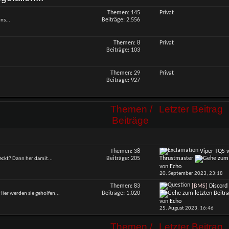
Themen: 145
Privat
Beiträge: 2.556
ns...
Themen: 8
Privat
Beiträge: 103
Themen: 29
Privat
Beiträge: 927
Themen /
Letzter Beitrag
Beiträge
Themen: 38
Viper TQS 
RSS-
Beiträge: 205
Thrustmaster
eckt? Dann her damit...
Feed
von
Echo
dieses
20. September 2023,
23:18
Forums
anzeigen
Themen: 83
[BMS]
Discord
RSS-
Beiträge: 1.020
ier werden sie geholfen...
Feed
von
Echo
dieses
25. August 2023,
16:46
Forums
anzeigen
Themen /
Letzter Beitrag