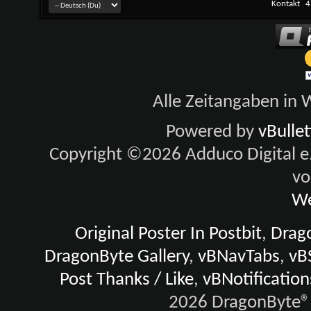
Kontakt
4
Alle Zeitangaben in W
Powered by
vBulle
Copyright ©2026 Adduco Digital e.K
vo
We
Original Poster In Postbit
,
Drago
DragonByte Gallery
,
vBNavTabs
,
vB
Post Thanks / Like
,
vBNotification
2026 DragonByte® 