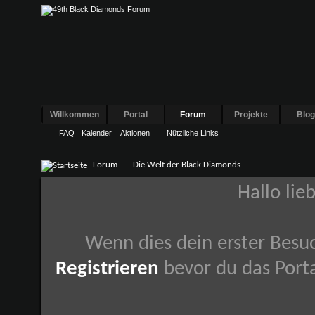
Willkommen
Portal
Forum
Projekte
Blo
FAQ
Kalender
Aktionen
Nützliche Links
Forum
Die Welt der Black Diamonds
Hallo lie
Wenn dies dein erster Besuch
Registrieren
bevor du das Porta