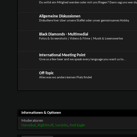
Du willst ein Mitglied werden oder mit uns fliegen? Dann sag uns wer du 
Allgemeine Diskussionen
Diskutiere hier über unsere Staffel oder unser gemeinsames Hobby.
Black Diamonds - Multimedial
Fotos & Screenshots | Videos & Filme | Musik & Lesenswertes
International Meeting Point
Give us a few beer and we speak every language you want us to...
Off-Topic
Alles was wo anders keinen Platz findet
Informationen & Optionen
Moderatoren
Hannibal
,
RightStuff
,
Sambite
,
Red Eagle