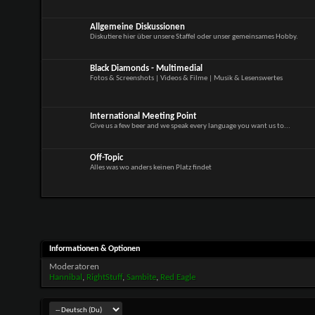
Allgemeine Diskussionen
Diskutiere hier über unsere Staffel oder unser gemeinsames Hobby.
Black Diamonds - Multimedial
Fotos & Screenshots | Videos & Filme | Musik & Lesenswertes
International Meeting Point
Give us a few beer and we speak every language you want us to...
Off-Topic
Alles was wo anders keinen Platz findet
Informationen & Optionen
Moderatoren
Hannibal
,
RightStuff
,
Sambite
,
Red Eagle