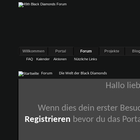
Willkommen
Portal
Forum
Projekte
Blo
FAQ
Kalender
Aktionen
Nützliche Links
Forum
Die Welt der Black Diamonds
Hallo lie
Wenn dies dein erster Besuch
Registrieren
bevor du das Porta