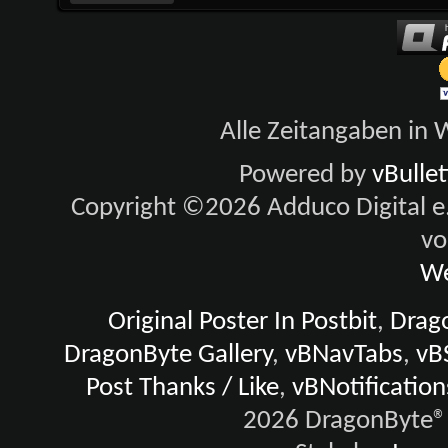
Alle Zeitangaben in W
Powered by
vBulle
Copyright ©2026 Adduco Digital e.K
vo
We
Original Poster In Postbit
,
Drago
DragonByte Gallery
,
vBNavTabs
,
vB
Post Thanks / Like
,
vBNotification
2026 DragonByte® 