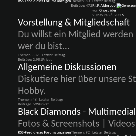
RSS-Feed dieses Forums anzeigen
Themen: 80
Letzter Beitrag:
Beiträge: 472
R.I.P. Aldorado
von
Ghostrider
9. May 2026,
20:16
Vorstellung & Mitgliedschaft
Du willst ein Mitglied werden
wer du bist...
Themen: 337
Letzter Beitrag:
Beiträge: 2.981
Privat
Allgemeine Diskussionen
Diskutiere hier über unsere 
Hobby.
Themen: 48
Letzter Beitrag:
Beiträge: 599
Privat
Black Diamonds - Multimedial
Fotos & Screenshots | Videos
RSS-Feed dieses Forums anzeigen
Themen: 92
Letzter Beitrag: