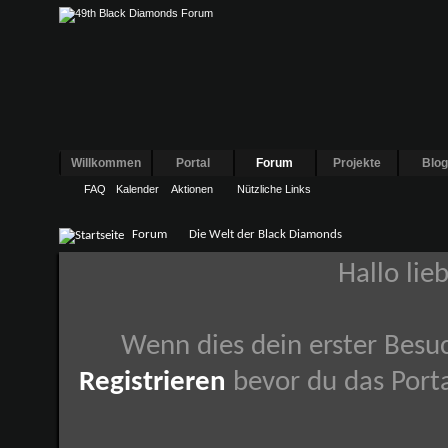
Willkommen
Portal
Forum
Projekte
Blo
FAQ
Kalender
Aktionen
Nützliche Links
Forum
Die Welt der Black Diamonds
Hallo lie
Wenn dies dein erster Besuch
Registrieren
bevor du das Porta