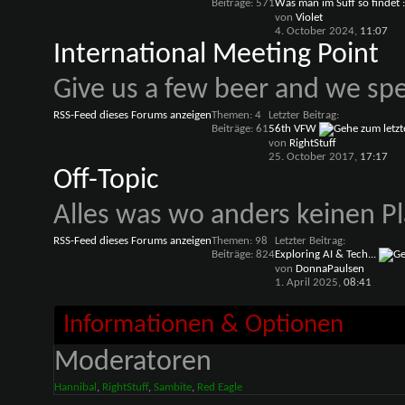
Beiträge: 571
Was man im Suff so findet :
von
Violet
4. October 2024,
11:07
International Meeting Point
Give us a few beer and we spe
RSS-Feed dieses Forums anzeigen
Themen: 4
Letzter Beitrag:
Beiträge: 61
56th VFW
von
RightStuff
25. October 2017,
17:17
Off-Topic
Alles was wo anders keinen Pl
RSS-Feed dieses Forums anzeigen
Themen: 98
Letzter Beitrag:
Beiträge: 824
Exploring AI & Tech...
von
DonnaPaulsen
1. April 2025,
08:41
Informationen & Optionen
Moderatoren
Hannibal
,
RightStuff
,
Sambite
,
Red Eagle