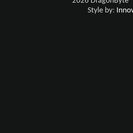
2026 DragonByte® 
Style by:
Innov