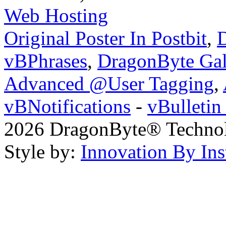
Web Hosting
Original Poster In Postbit
,
D
vBPhrases
,
DragonByte Gal
Advanced @User Tagging
,
vBNotifications
-
vBulleti
2026 DragonByte® Technolo
Style by:
Innovation By Ins