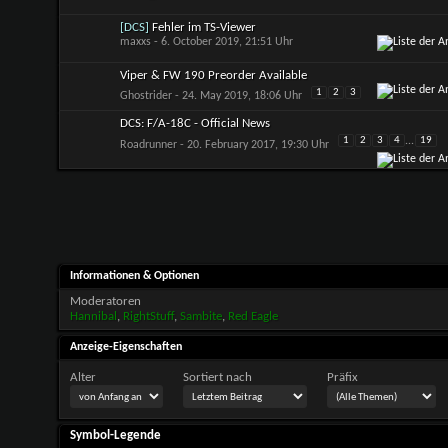
[DCS]
Fehler im TS-Viewer
maxxs
- 6. October 2019, 21:51 Uhr
Viper & FW 190 Preorder Available
1
2
3
Ghostrider
- 24. May 2019, 18:06 Uhr
DCS: F/A-18C - Official News
1
2
3
4
...
19
Roadrunner
- 20. February 2017, 19:30 Uhr
Informationen & Optionen
Moderatoren
Hannibal
,
RightStuff
,
Sambite
,
Red Eagle
Anzeige-Eigenschaften
Alter
Sortiert nach
Präfix
Symbol-Legende