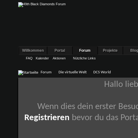
Willkommen
Portal
Forum
Projekte
Blo
FAQ
Kalender
Aktionen
Nützliche Links
Forum
Die virtuelle Welt
DCS World
Hallo lie
Wenn dies dein erster Besuch
Registrieren
bevor du das Porta