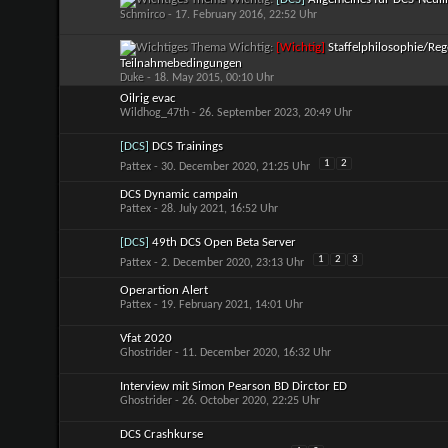
Schmirco
- 17. February 2016, 22:52 Uhr
Wichtig:
[Wichtig]
Staffelphilosophie/Reg
Teilnahmebedingungen
Duke
- 18. May 2015, 00:10 Uhr
Oilrig evac
Wildhog_47th
- 26. September 2023, 20:49 Uhr
[DCS]
DCS Trainings
1
2
Pattex
- 30. December 2020, 21:25 Uhr
DCS Dynamic campain
Pattex
- 28. July 2021, 16:52 Uhr
[DCS]
49th DCS Open Beta Server
1
2
3
Pattex
- 2. December 2020, 23:13 Uhr
Operartion Alert
Pattex
- 19. February 2021, 14:01 Uhr
Vfat 2020
Ghostrider
- 11. December 2020, 16:32 Uhr
Interview mit Simon Pearson BD Dirctor ED
Ghostrider
- 26. October 2020, 22:25 Uhr
DCS Crashkurse