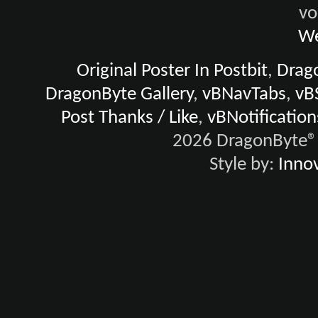
vo
We
Original Poster In Postbit
,
Drago
DragonByte Gallery
,
vBNavTabs
,
vB
Post Thanks / Like
,
vBNotification
2026 DragonByte® 
Style by:
Innov