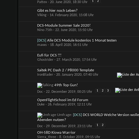
1
2
Pattex
- 20. June 2020, 18:30 Uhr
Gibt es hier noch Leben?
Viking
- 14. February 2020, 15:08 Uhr
DCS-Module Summer Sale 2020!
Nino 75th
- 22. June 2020, 15:50 Uhr
[DCS]
Alle DCS Module kostenlos 1 Monat testen
maxxs
- 18. April 2020, 16:51 Uhr
Eufi für DCS !!!
Ghostrider
- 27. March 2020, 17:54 Uhr
Saitek PC Dash 2 / P8000 Template
IronBlader
- 20. January 2020, 07:40 Uhr
49th Top Gun!
1
2
3
Doc
- 22. December 2019, 00:25 Uhr
OpenFlightSchool im Ed Forum
Duke
- 26. February 2019, 12:11 Uhr
Umfrage:
[DCS]
DCS WORLD Welche Version woll
Abenden nutzen?
1
2
Doc
- 29. December 2019, 23:11 Uhr
OH-58D Kiowa Warrior
Sierra_three
- 8. October 2019, 09:15 Uhr