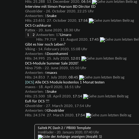
Hits: 25.288
13. December 2020,
06:54
Interview mit Simon Pearson BD Dirctor ED
Ghostrider
- 26. October 2020, 22:25 Uhr
Antworten: 1
Snake
Hits: 23.651
27. October 2020,
17:56
DCS Crashkurse
Pattex
- 20. June 2020, 18:30 Uhr
1
2
Antworten: 17
Limaro
Hits: 79.719
11. August 2020,
17:45
Gibt es hier noch Leben?
Viking
- 14. February 2020, 15:08 Uhr
Antworten: 6
Doomhammi
Hits: 34.995
25. July 2020,
12:01
DCS-Module Summer Sale 2020!
Nino 75th
- 22. June 2020, 15:50 Uhr
Antworten: 4
maxxs
Hits: 24.853
7. July 2020,
08:45
[DCS]
Alle DCS Module kostenlos 1 Monat testen
maxxs
- 18. April 2020, 16:51 Uhr
Antworten: 1
Snake
Hits: 25.500
18. April 2020,
17:14
Eufi für DCS !!!
Ghostrider
- 27. March 2020, 17:54 Uhr
Antworten: 0
Ghostrider
Hits: 24.574
27. March 2020,
17:54
Saitek PC Dash 2 / P8000 Template
IronBlader
- 20. January 2020, 07:40 Uhr