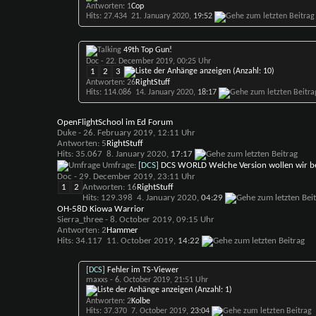
Antworten: 1
Cop
Hits: 27.434
21. January 2020,
19:52
49th Top Gun!
Doc
- 22. December 2019, 00:25 Uhr
1
2
3
Antworten: 26
RightStuff
Hits: 114.086
14. January 2020,
18:17
OpenFlightSchool im Ed Forum
Duke
- 26. February 2019, 12:11 Uhr
Antworten: 5
RightStuff
Hits: 35.067
8. January 2020,
17:17
Umfrage:
[DCS]
DCS WORLD Welche Version wollen wir 
Doc
- 29. December 2019, 23:11 Uhr
1
2
Antworten: 16
RightStuff
Hits: 129.398
4. January 2020,
04:29
OH-58D Kiowa Warrior
Sierra_three
- 8. October 2019, 09:15 Uhr
Antworten: 2
Hammer
Hits: 34.117
11. October 2019,
14:22
[DCS]
Fehler im TS-Viewer
maxxs
- 6. October 2019, 21:51 Uhr
Antworten: 2
Kolbe
Hits: 37.370
7. October 2019,
23:04