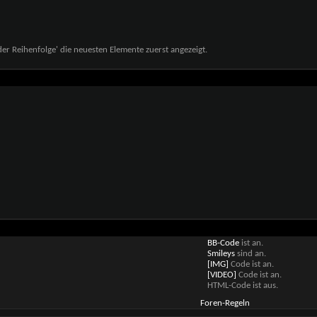
r Reihenfolge' die neuesten Elemente zuerst angezeigt.
BB-Code
ist
an
.
Smileys
sind
an
.
[IMG]
Code ist
an
.
[VIDEO]
Code ist
an
.
HTML-Code ist
aus
.
Foren-Regeln