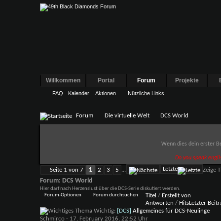
Willkommen
Portal
Forum
Projekte
FAQ
Kalender
Aktionen
Nützliche Links
Forum
Die virtuelle Welt
DCS World
Wenn dies dein erster Be
Do you speak engli
Letzte
Seite 1 von 7
1
2
3
5
...
Zeige 
Forum:
DCS World
Hier darf nach Herzenslust über die DCS-Serie diskutiert werden.
Forum-Optionen
Forum durchsuchen
Titel
/
Erstellt von
Antworten
/
Hits
Letzter Beit
Wichtig:
[DCS]
Allgemeines für DCS-Neulinge
Schmirco
- 17. February 2016, 22:52 Uhr