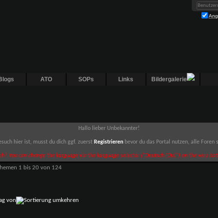
Ang
Blogs
ATO
SOPs
Links
Bildergalerie
Hallo lieber Unbekannter!
such hier ist, musst du dich ggf. zuerst
Registrieren
bevor du das Portal nutzen, alle Foren
sh? You can change the language via the language selector ("Deutsch (Du)") on the very bott
Themen 1 bis 20 von 124
rag von