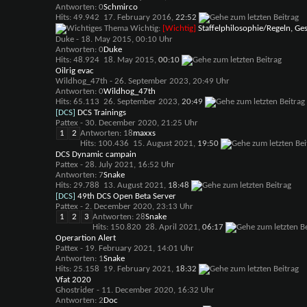
Antworten: 0
Schmirco
Hits: 49.942
17. February 2016,
22:52
Wichtig:
[Wichtig]
Staffelphilosophie/Regeln, G
Duke
- 18. May 2015, 00:10 Uhr
Antworten: 0
Duke
Hits: 48.924
18. May 2015,
00:10
Oilrig evac
Wildhog_47th
- 26. September 2023, 20:49 Uhr
Antworten: 0
Wildhog_47th
Hits: 65.113
26. September 2023,
20:49
[DCS]
DCS Trainings
Pattex
- 30. December 2020, 21:25 Uhr
1
2
Antworten: 18
maxxs
Hits: 100.436
15. August 2021,
19:50
DCS Dynamic campain
Pattex
- 28. July 2021, 16:52 Uhr
Antworten: 7
Snake
Hits: 29.788
13. August 2021,
18:48
[DCS]
49th DCS Open Beta Server
Pattex
- 2. December 2020, 23:13 Uhr
1
2
3
Antworten: 28
Snake
Hits: 150.820
28. April 2021,
06:17
Operartion Alert
Pattex
- 19. February 2021, 14:01 Uhr
Antworten: 1
Snake
Hits: 25.158
19. February 2021,
18:32
Vfat 2020
Ghostrider
- 11. December 2020, 16:32 Uhr
Antworten: 2
Doc