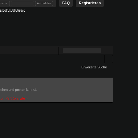
FAQ
Registrieren
emeldet bleiben?
Erweiterte Suche
 sehen
und posten
kannst.
om-left to english!