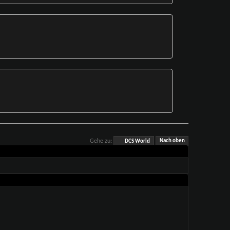
Gehe zu:
DCS World
Nach oben