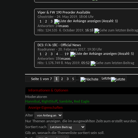
Viper & FW 190 Preorder Available
Ghostrider
- 24. May 2019, 18:06 Uhr
1
2
3
Antworten: 24
maxxs
Hits: 124.535
6. October 2019,
16:18
DCS: F/A-18C - Official News
Roadrunner
- 20. February 2017, 19:30 Uhr
1
2
3
4
...
19
Antworten: 186
maxxs
Hits: 1.176.749
8. May 2019,
05:52
Letzte
Seite 1 von 7
1
2
3
5
...
Informationen & Optionen
Moderatoren
Hannibal
,
RightStuff
,
Sambite
,
Red Eagle
Anzeige-Eigenschaften
Alter
Nur Themen anzeigen, die im ausgewählten Zeitraum erstellt wurden.
Sortiert nach
Gib an, wonach die Themenliste sortiert sein soll.