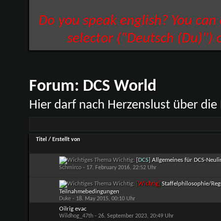
Do you speak english? You can
selector ("Deutsch (Du)") 
Forum:
DCS World
Hier darf nach Herzenslust über die
Titel
/
Erstellt von
Wichtig:
[DCS]
Allgemeines für DCS-Neuli
Schmirco
- 17. February 2016, 22:52 Uhr
Wichtig:
[Wichtig]
Staffelphilosophie/Reg
Teilnahmebedingungen
Duke
- 18. May 2015, 00:10 Uhr
Oilrig evac
Wildhog_47th
- 26. September 2023, 20:49 Uhr