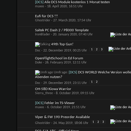
[DCS]
Alle DCS Module kostenlos 1 Monat testen
maxxs
- 18. April 2020, 16:51 Uhr
Eufi für DCS !!!
Ghostrider
- 27. March 2020, 17:54 Uhr
Saitek PC Dash 2 / P8000 Template
IronBlader
- 20. January 2020, 07:40 Uhr
49th Top Gun!
1
2
3
Doc
- 22. December 2019, 00:25 Uhr
OpenFlightSchool im Ed Forum
Duke
- 26. February 2019, 12:11 Uhr
Umfrage:
[DCS]
DCS WORLD Welche Version woll
Abenden nutzen?
1
2
Doc
- 29. December 2019, 23:11 Uhr
OH-58D Kiowa Warrior
Sierra_three
- 8. October 2019, 09:15 Uhr
[DCS]
Fehler im TS-Viewer
maxxs
- 6. October 2019, 21:51 Uhr
Viper & FW 190 Preorder Available
1
2
3
Ghostrider
- 24. May 2019, 18:06 Uhr