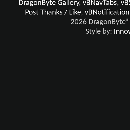
DragonByte Gallery
,
vBNavTabs
,
vB
Post Thanks / Like
,
vBNotification
2026 DragonByte® 
Style by:
Innov