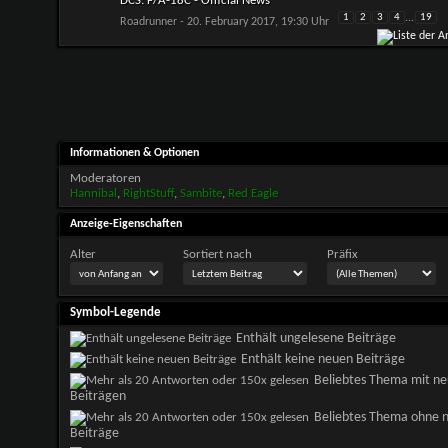
DCS: F/A-18C - Official News
1
2
3
4
...
19
Roadrunner
- 20. February 2017, 19:30 Uhr
Informationen & Optionen
Moderatoren
Hannibal
,
RightStuff
,
Sambite
,
Red Eagle
Anzeige-Eigenschaften
Alter
Sortiert nach
Präfix
Symbol-Legende
Enthält ungelesene Beiträge
Enthält keine neuen Beiträge
Beliebtes Thema mit n
Beiträgen
Beliebtes Thema ohne 
Beiträge