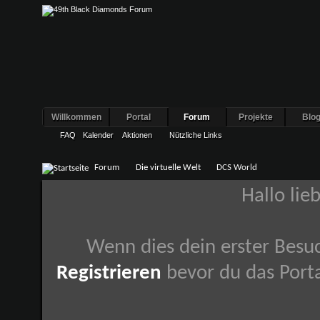
Willkommen
Portal
Forum
Projekte
Blo
FAQ
Kalender
Aktionen
Nützliche Links
Forum
Die virtuelle Welt
DCS World
Hallo lie
Wenn dies dein erster Besuch
Registrieren
bevor du das Porta