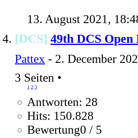
13. August 2021,
18:4
[DCS]
49th DCS Open 
Pattex
- 2. December 202
3 Seiten
•
1
2
3
Antworten: 28
Hits: 150.828
Bewertung0 / 5