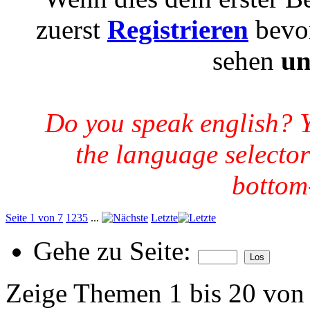
zuerst
Registrieren
bevor
sehen
un
Do you speak english? 
the language selector
bottom-
Seite 1 von 7
1
2
3
5
...
Letzte
Gehe zu Seite:
Zeige Themen 1 bis 20 von