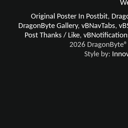
We
Original Poster In Postbit
,
Drago
DragonByte Gallery
,
vBNavTabs
,
vB
Post Thanks / Like
,
vBNotification
2026 DragonByte® 
Style by:
Innov