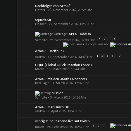
Nachfolger von ArmA?
Fieters
- 28. November 2016, 20:59 Uhr
SquadXML
Cleaner
- 29. September 2016, 13:53 Uhr
Umfrage:
APEX - AddOn
1
2
3
4
Sambite
- 21. September 2016, 09:30 Uhr
Arma 3 - Treffpunk
1
2
3
4
...
7
x4nPro
- 17. September 2014, 14:46 Uhr
GQRF (Global Quick Reaction Force )
Marko
- 15. March 2016, 15:44 Uhr
Arma 3 mit den 360th Falconeers
Red Eagle
- 1. March 2016, 17:37 Uhr
Mission
Sambite
- 3. March 2016, 14:26 Uhr
Arma 3 Marksmen DLC
x4nPro
- 9. April 2015, 11:43 Uhr
vllbrig31 heut abend live auf twitch
1
2
3
maxxs
- 24. February 2015, 10:57 Uhr