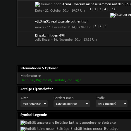
ArmA - warum nicht zusammen mit den 360t
1
2
3
4
...
12
Duke
- 22. October 2014, 19:27 Uhr
vLLBrig31 realitätsnah/authentisch
1
2
3
maxxs
- 11. December 2014, 09:04 Uhr
Einsatz mit den 49th
Jolly Roger
- 16. November 2014, 13:52 Uhr
Informationen & Optionen
Moderatoren
Hannibal
,
RightStuff
,
Sambite
,
Red Eagle
Anzeige-Eigenschaften
Alter
Sortiert nach
Präfix
Symbol-Legende
Enthält ungelesene Beiträge
Enthält keine neuen Beiträge