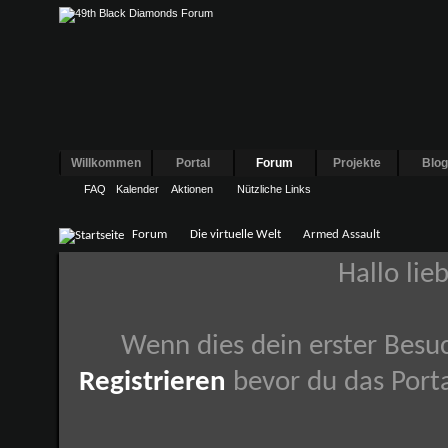
Willkommen
Portal
Forum
Projekte
Blo
FAQ
Kalender
Aktionen
Nützliche Links
Forum
Die virtuelle Welt
Armed Assault
Hallo lie
Wenn dies dein erster Besuch
Registrieren
bevor du das Porta