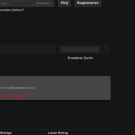
FAQ
Registrieren
emeldet bleiben?
Erweiterte Suche
 sehen
und posten
kannst.
om-left to english!
 Beiträge
Letzter Beitrag