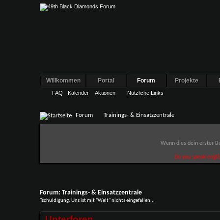
Willkommen
Portal
Forum
Projekte
FAQ
Kalender
Aktionen
Nützliche Links
Forum
Trainings- & Einsatzzentrale
Wenn dies dein erster Be
Do you speak engli
Forum:
Trainings- & Einsatzzentrale
Tschuldigung. Uns ist mit "Welt" nichts eingefallen...
Unterforen