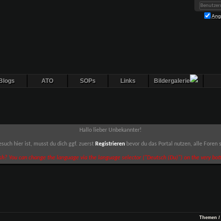
Ang
Blogs
ATO
SOPs
Links
Bildergalerie
Hallo lieber Unbekannter!
such hier ist, musst du dich ggf. zuerst
Registrieren
bevor du das Portal nutzen, alle Foren
sh? You can change the language via the language selector ("Deutsch (Du)") on the very bott
Themen /