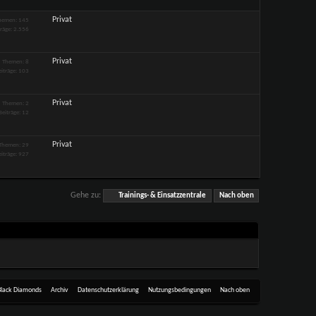
Privat
hemen: 145
träge: 2.556
Privat
Themen: 8
eiträge: 103
Privat
Themen: 2
Beiträge: 12
Privat
Themen: 29
eiträge: 927
Gehe zu:
Trainings- & Einsatzzentrale
Nach oben
Black Diamonds
Archiv
Datenschutzerklärung
Nutzungsbedingungen
Nach oben