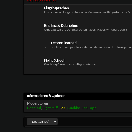
Flugabsprachen
Lust auf einen Flug? Du hast eine Mission in die ATO gestellt? Sag's u
Briefing & Debriefing
Gut, dass wir drüber gesprochen haben. Haben wir doch, oder?
Lessons learned
Teile uns hier deine ganz besonderen Erlebnisse und Erfahrungen mi
Flight School
Wer kämpfen will, muss fliegen können...
Informationen & Optionen
Moderatoren
Hannibal
,
RightStuff
,
Cop
,
Sambite
,
Red Eagle