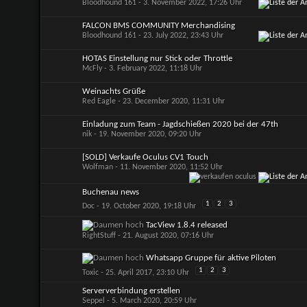
Bloodhound 161
- 3. November 2022, 17:26 Uhr
FALCON BMS COMMUNITY Merchandising
Bloodhound 161
- 23. July 2022, 23:43 Uhr
HOTAS Einstellung nur Stick oder Throttle
McFly
- 3. February 2022, 11:18 Uhr
Weinachts Grüße
Red Eagle
- 23. December 2020, 11:31 Uhr
Einladung zum Team - Jagdschießen 2020 bei der 47th
nik
- 19. November 2020, 09:20 Uhr
[SOLD] Verkaufe Oculus CV1 Touch
Wolfman
- 11. November 2020, 11:52 Uhr
Buchenau news
1
2
3
Doc
- 19. October 2020, 19:18 Uhr
TacView 1.8.4 released
RightStuff
- 21. August 2020, 07:16 Uhr
Whatsapp Gruppe für aktive Piloten
1
2
3
Toxic
- 25. April 2017, 23:10 Uhr
Serververbindung erstellen
Seppel
- 5. March 2020, 20:59 Uhr