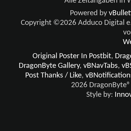
Alle Zeitangaben in W
Powered by
vBulle
Copyright ©2026 Adduco Digital e.K
vo
We
Original Poster In Postbit
,
Drago
DragonByte Gallery
,
vBNavTabs
,
vB
Post Thanks / Like
,
vBNotification
2026 DragonByte® 
Style by:
Innov