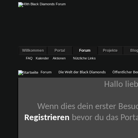
Willkommen
Portal
Forum
Projekte
Blo
FAQ
Kalender
Aktionen
Nützliche Links
Forum
Die Welt der Black Diamonds
Öffentlicher Be
Hallo lie
Wenn dies dein erster Besuch
Registrieren
bevor du das Porta