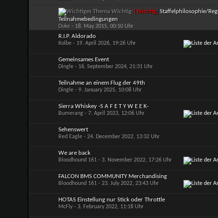
Wichtig:
[Wichtig]
Staffelphilosophie/Reg
Teilnahmebedingungen
Duke
- 18. May 2015, 00:10 Uhr
R.I.P. Aldorado
Kolbe
- 19. April 2026, 19:26 Uhr
Gemeinsames Event
Dingle
- 16. September 2024, 21:31 Uhr
Teilnahme an einem Flug der 49th
Dingle
- 9. January 2025, 10:08 Uhr
Sierra Whiskey -S A F E T Y W E E K-
Bumerang
- 7. April 2023, 12:06 Uhr
Sehenswert
Red Eagle
- 24. December 2022, 13:32 Uhr
We are back
Bloodhound 161
- 3. November 2022, 17:26 Uhr
FALCON BMS COMMUNITY Merchandising
Bloodhound 161
- 23. July 2022, 23:43 Uhr
HOTAS Einstellung nur Stick oder Throttle
McFly
- 3. February 2022, 11:18 Uhr