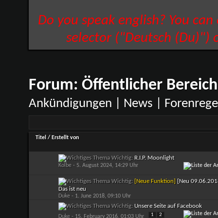
Do you speak english? You can
selector ("Deutsch (Du)") 
Forum:
Öffentlicher Bereich
Ankündigungen | News | Forenrege
Titel
/
Erstellt von
Wichtig:
R.I.P. Moonlight
Kolbe
- 5. August 2024, 14:29 Uhr
Wichtig:
[Neue Funktion]
[Neu 09.06.201
Das ist neu
Duke
- 1. June 2018, 09:10 Uhr
Wichtig:
Unsere Seite auf Facebook
1
2
Duke
- 15. February 2016, 01:03 Uhr