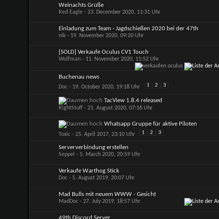
Weinachts Grüße
Red Eagle
- 23. December 2020, 11:31 Uhr
Einladung zum Team - Jagdschießen 2020 bei der 47th
nik
- 19. November 2020, 09:20 Uhr
[SOLD] Verkaufe Oculus CV1 Touch
Wolfman
- 11. November 2020, 11:52 Uhr
Buchenau news
1
2
3
Doc
- 19. October 2020, 19:18 Uhr
TacView 1.8.4 released
RightStuff
- 21. August 2020, 07:16 Uhr
Whatsapp Gruppe für aktive Piloten
1
2
3
Toxic
- 25. April 2017, 23:10 Uhr
Serververbindung erstellen
Seppel
- 5. March 2020, 20:59 Uhr
Verkaufe Warthog Stick
Doc
- 5. August 2019, 20:07 Uhr
Mad Bulls mit neuem WWW - Gesicht
MadDoc
- 27. July 2019, 18:57 Uhr
49th Discord Server