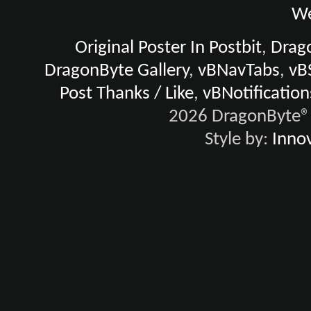
We
Original Poster In Postbit
,
Drago
DragonByte Gallery
,
vBNavTabs
,
vB
Post Thanks / Like
,
vBNotification
2026 DragonByte® 
Style by:
Innov