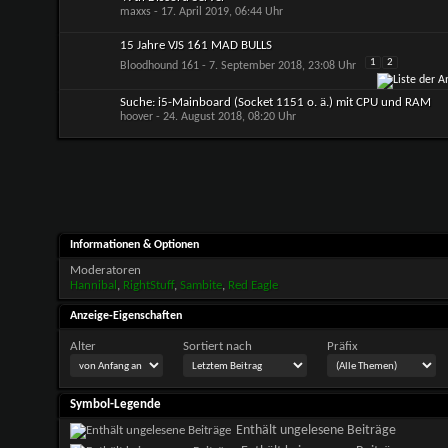
maxxs
- 17. April 2019, 06:44 Uhr
15 Jahre VJS 161 MAD BULLS
1
2
Bloodhound 161
- 7. September 2018, 23:08 Uhr
Suche: i5-Mainboard (Socket 1151 o. ä.) mit CPU und RAM
hoover
- 24. August 2018, 08:20 Uhr
Informationen & Optionen
Moderatoren
Hannibal
,
RightStuff
,
Sambite
,
Red Eagle
Anzeige-Eigenschaften
Alter
Sortiert nach
Präfix
Symbol-Legende
Enthält ungelesene Beiträge