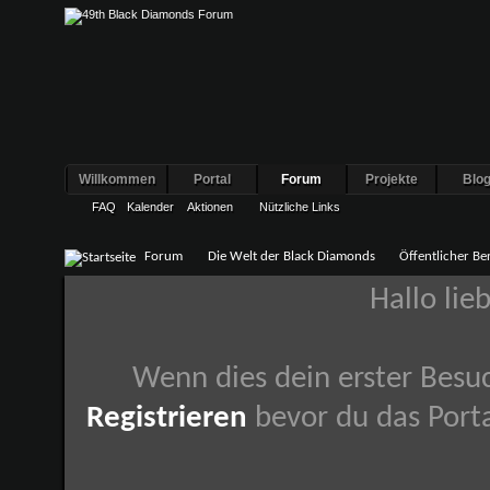
Willkommen
Portal
Forum
Projekte
Blo
FAQ
Kalender
Aktionen
Nützliche Links
Forum
Die Welt der Black Diamonds
Öffentlicher Be
Hallo lie
Wenn dies dein erster Besuch
Registrieren
bevor du das Porta