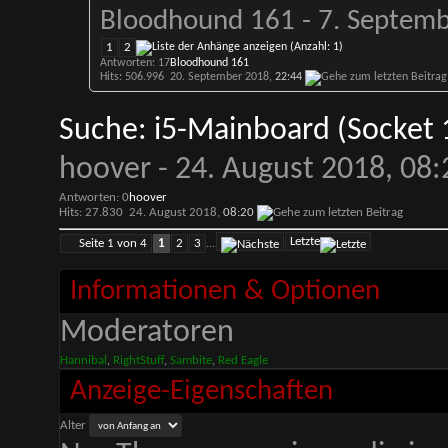
Bloodhound 161
- 7. Septemb
1
2
Antworten: 17
Bloodhound 161
Hits: 506.996
20. September 2018,
22:44
Suche: i5-Mainboard (Socket 
hoover
- 24. August 2018, 08:
Antworten: 0
hoover
Hits: 27.830
24. August 2018,
08:20
Letzte
Seite 1 von 4
1
2
3
...
Informationen & Optionen
Moderatoren
Hannibal
,
RightStuff
,
Sambite
,
Red Eagle
Anzeige-Eigenschaften
Alter