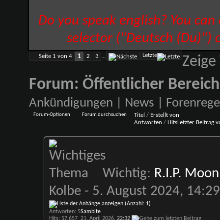
Do you speak english? You can
selector ("Deutsch (Du)") 
Letzte
Seite 1 von 4
1
2
3
...
Zeige
Forum:
Öffentlicher Bereich
Ankündigungen | News | Forenrege
Forum-Optionen
Forum durchsuchen
Titel
/
Erstellt von
Antworten
/
Hits
Letzter Beitrag 
Wichtig:
R.I.P. Moon
Kolbe
- 5. August 2024, 14:2
Antworten: 5
Sambite
Hits: 57.657
21. April 2026,
22:32