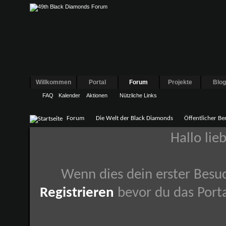
Willkommen
Portal
Forum
Projekte
Blo
FAQ
Kalender
Aktionen
Nützliche Links
Forum
Die Welt der Black Diamonds
Öffentlicher Be
Hallo lie
Wenn dies dein erster Besuch
Registrieren
bevor du das Porta