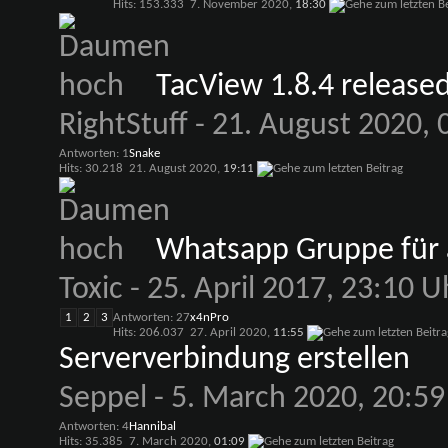
Hits: 153.333
7. November 2020,
18:30
TacView 1.8.4 release
RightStuff
- 21. August 2020, 
Antworten: 1
Snake
Hits: 30.218
21. August 2020,
19:11
Whatsapp Gruppe für a
Toxic
- 25. April 2017, 23:10 U
1
2
3
Antworten: 27
x4nPro
Hits: 206.037
27. April 2020,
11:55
Serververbindung erstellen
Seppel
- 5. March 2020, 20:59
Antworten: 4
Hannibal
Hits: 35.385
7. March 2020,
01:09