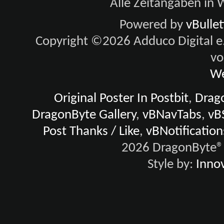
Alle Zeitangaben in W
Powered by
vBulle
Copyright ©2026 Adduco Digital e.K
vo
We
Original Poster In Postbit
,
Drago
DragonByte Gallery
,
vBNavTabs
,
vB
Post Thanks / Like
,
vBNotification
2026 DragonByte® 
Style by:
Innov