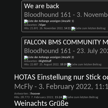
We are back
Bloodhound 161
- 3. Novemb
Antworten: 2
Viper
Hits: 21.691
26. November 2022,
14:11
FALCON BMS COMMUNITY Me
Bloodhound 161
- 23. July 2
Antworten: 4
RightStuff
Hits: 22.687
25. August 2022,
18:19
HOTAS Einstellung nur Stick o
McFly
- 3. February 2022, 11:
Antworten: 3
hoover
Hits: 28.773
7. February 2022,
15:24
Weinachts Grüße