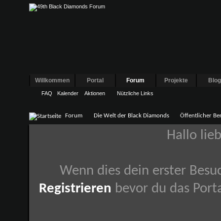
Willkommen
Portal
Forum
Projekte
Blo
FAQ
Kalender
Aktionen
Nützliche Links
Forum
Die Welt der Black Diamonds
Öffentlicher Be
Hallo lie
Wenn dies dein erster Besuch
Registrieren
bevor du das Porta