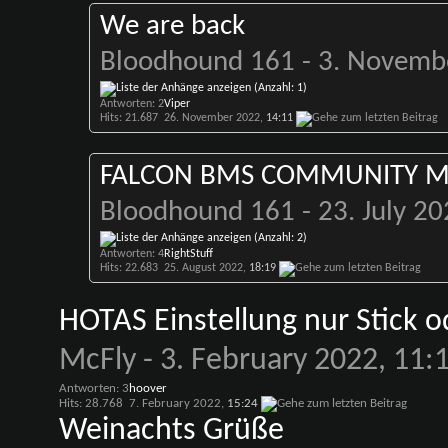
We are back
Bloodhound 161
- 3. Novemb
Antworten: 2
Viper
Hits: 21.687
26. November 2022,
14:11
FALCON BMS COMMUNITY Me
Bloodhound 161
- 23. July 2
Antworten: 4
RightStuff
Hits: 22.683
25. August 2022,
18:19
HOTAS Einstellung nur Stick o
McFly
- 3. February 2022, 11:
Antworten: 3
hoover
Hits: 28.768
7. February 2022,
15:24
Weinachts Grüße