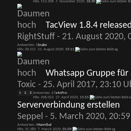
Hits: 153.308
7. November 2020,
18:30
TacView 1.8.4 release
RightStuff
- 21. August 2020, 
Antworten: 1
Snake
Hits: 30.215
21. August 2020,
19:11
Whatsapp Gruppe für a
Toxic
- 25. April 2017, 23:10 U
1
2
3
Antworten: 27
x4nPro
Hits: 206.022
27. April 2020,
11:55
Serververbindung erstellen
Seppel
- 5. March 2020, 20:59
Antworten: 4
Hannibal
Hits: 35.380
7. March 2020,
01:09