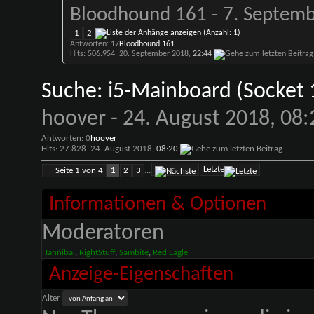
Bloodhound 161
- 7. Septemb
1
2
Antworten: 17
Bloodhound 161
Hits: 506.954
20. September 2018,
22:44
Suche: i5-Mainboard (Socket 
hoover
- 24. August 2018, 08:
Antworten: 0
hoover
Hits: 27.828
24. August 2018,
08:20
Letzte
Seite 1 von 4
1
2
3
...
Informationen & Optionen
Moderatoren
Hannibal
,
RightStuff
,
Sambite
,
Red Eagle
Anzeige-Eigenschaften
Alter