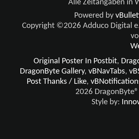
Alle Zeitangaben in W
Powered by
vBulle
Copyright ©2026 Adduco Digital e.K
vo
We
Original Poster In Postbit
,
Drago
DragonByte Gallery
,
vBNavTabs
,
vB
Post Thanks / Like
,
vBNotification
2026 DragonByte® 
Style by:
Innov