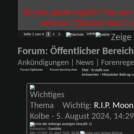
Do you speak english? You can
selector ("Deutsch (Du)") 
Letzte
Seite 1 von 4
1
2
3
...
Zeige
Forum:
Öffentlicher Bereich
Ankündigungen | News | Forenrege
Forum-Optionen
Forum durchsuchen
Titel
/
Erstellt von
Antworten
/
Hits
Letzter Beitrag 
Wichtig:
R.I.P. Moon
Kolbe
- 5. August 2024, 14:2
Antworten: 5
Sambite
Hits: 57.633
21. April 2026,
22:32