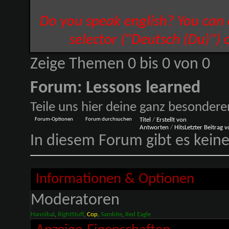
Do you speak english? You can
selector ("Deutsch (Du)") 
Zeige Themen 0 bis 0 von 0
Forum:
Lessons learned
Teile uns hier deine ganz besondere
Forum-Optionen
Forum durchsuchen
Titel
/
Erstellt von
Antworten
/
Hits
Letzter Beitrag 
In diesem Forum gibt es keine
Informationen & Optionen
Moderatoren
Hannibal
,
RightStuff
,
Cop
,
Sambite
,
Red Eagle