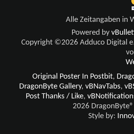
Alle Zeitangaben in W
Powered by
vBulle
Copyright ©2026 Adduco Digital e.K
vo
We
Original Poster In Postbit
,
Drago
DragonByte Gallery
,
vBNavTabs
,
vB
Post Thanks / Like
,
vBNotification
2026 DragonByte® 
Style by:
Innov