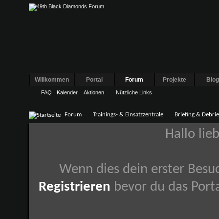
Willkommen
Portal
Forum
Projekte
Blo
FAQ
Kalender
Aktionen
Nützliche Links
Forum
Trainings- & Einsatzzentrale
Briefing & Debrie
Hallo lie
Wenn dies dein erster Besuch
Registrieren
bevor du das Porta