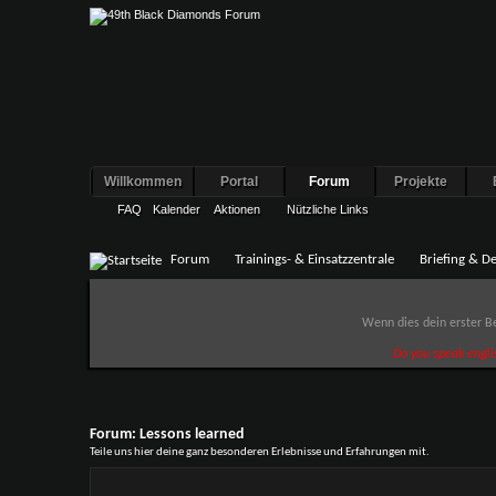
Willkommen
Portal
Forum
Projekte
FAQ
Kalender
Aktionen
Nützliche Links
Forum
Trainings- & Einsatzzentrale
Briefing & De
Wenn dies dein erster Be
Do you speak engli
Forum:
Lessons learned
Teile uns hier deine ganz besonderen Erlebnisse und Erfahrungen mit.