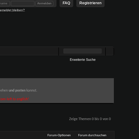
FAQ
Registrieren
emeldet bleiben?
Erweiterte Suche
 sehen
und posten
kannst.
om-left to english!
Zeige Themen 0 bis 0 von 0
Forum-Optionen
Forum durchsuchen