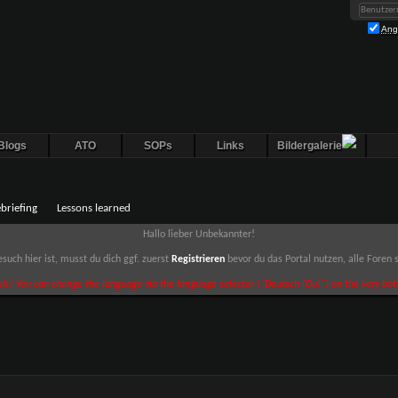
Ang
Blogs
ATO
SOPs
Links
Bildergalerie
briefing
Lessons learned
Hallo lieber Unbekannter!
such hier ist, musst du dich ggf. zuerst
Registrieren
bevor du das Portal nutzen, alle Foren
sh? You can change the language via the language selector ("Deutsch (Du)") on the very bott