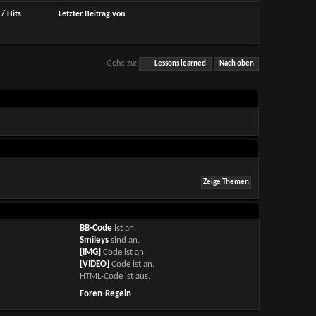
/
Hits
Letzter Beitrag von
Gehe zu:
Lessons learned
Nach oben
BB-Code
ist
an
.
Smileys
sind
an
.
[IMG]
Code ist
an
.
[VIDEO]
Code ist
an
.
HTML-Code ist
aus
.
Foren-Regeln