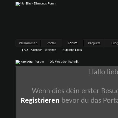
Willkommen
Portal
Forum
Projekte
Blo
FAQ
Kalender
Aktionen
Nützliche Links
Forum
Die Welt der Technik
Hallo lie
Wenn dies dein erster Besuch
Registrieren
bevor du das Porta