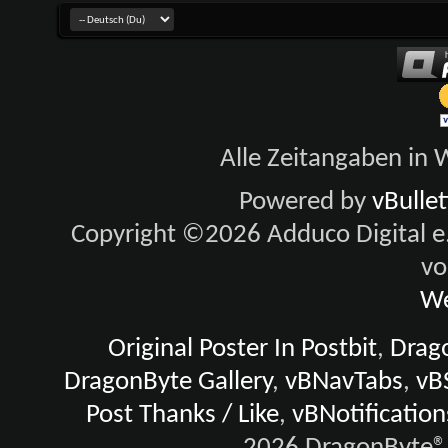
Alle Zeitangaben in W
Powered by
vBulle
Copyright ©2026 Adduco Digital e.K
vo
We
Original Poster In Postbit
,
Drago
DragonByte Gallery
,
vBNavTabs
,
vB
Post Thanks / Like
,
vBNotification