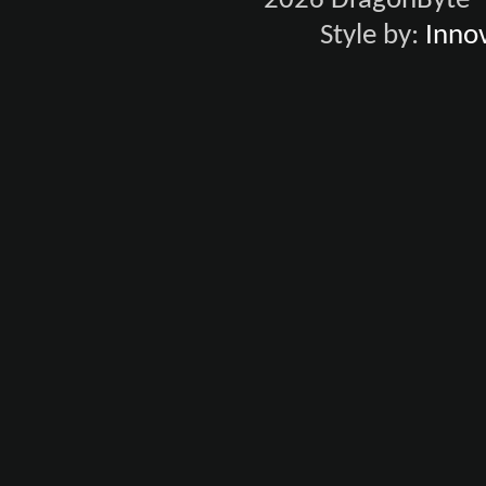
2026 DragonByte® 
Style by:
Innov