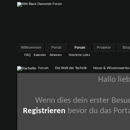
Willkommen
Portal
Forum
Projekte
Blo
FAQ
Kalender
Aktionen
Nützliche Links
Forum
Die Welt der Technik
Neues & Wissenswertes
Hallo lie
Wenn dies dein erster Besuch
Registrieren
bevor du das Porta