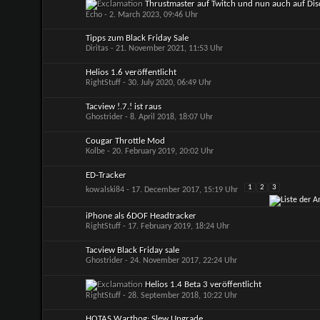
Thrustmaster auf Twitch und nun auch auf Di
Echo
- 2. March 2023, 09:46 Uhr
Tipps zum Black Friday Sale
Diritas
- 21. November 2021, 11:53 Uhr
Helios 1.6 veröffentlicht
RightStuff
- 30. July 2020, 06:49 Uhr
Tacview !.7.! ist raus
Ghostrider
- 8. April 2018, 18:07 Uhr
Cougar Throttle Mod
Kolbe
- 20. February 2019, 20:02 Uhr
ED-Tracker
1
2
3
kowalski84
- 17. December 2017, 15:19 Uhr
iPhone als 6DOF Headtracker
RightStuff
- 17. February 2019, 18:24 Uhr
Tacview Black Friday sale
Ghostrider
- 24. November 2017, 22:24 Uhr
Helios 1.4 Beta 3 veröffentlicht
RightStuff
- 28. September 2018, 10:22 Uhr
HOTAS Warthog: Slew Upgrade