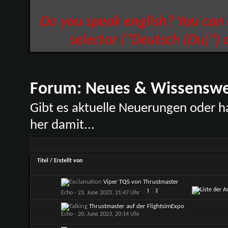
Do you speak english? You can
selector ("Deutsch (Du)") 
Forum:
Neues & Wissenswe
Gibt es aktuelle Neuerungen oder h
her damit...
Titel
/
Erstellt von
Viper TQS von Thrustmaster
1
2
Echo
- 23. June 2023, 21:47 Uhr
Thrustmaster auf der FlightsimExpo
Echo
- 20. June 2023, 20:14 Uhr