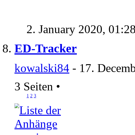
2. January 2020,
01:2
ED-Tracker
kowalski84
- 17. Decemb
3 Seiten
•
1
2
3