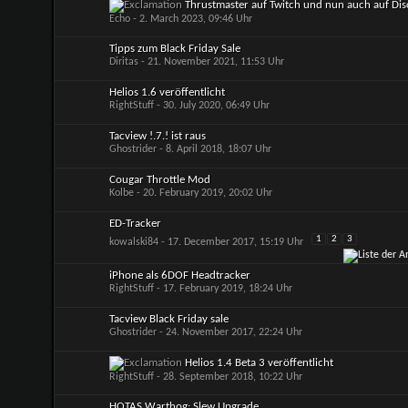
Thrustmaster auf Twitch und nun auch auf Di
Echo
- 2. March 2023, 09:46 Uhr
Tipps zum Black Friday Sale
Diritas
- 21. November 2021, 11:53 Uhr
Helios 1.6 veröffentlicht
RightStuff
- 30. July 2020, 06:49 Uhr
Tacview !.7.! ist raus
Ghostrider
- 8. April 2018, 18:07 Uhr
Cougar Throttle Mod
Kolbe
- 20. February 2019, 20:02 Uhr
ED-Tracker
1
2
3
kowalski84
- 17. December 2017, 15:19 Uhr
iPhone als 6DOF Headtracker
RightStuff
- 17. February 2019, 18:24 Uhr
Tacview Black Friday sale
Ghostrider
- 24. November 2017, 22:24 Uhr
Helios 1.4 Beta 3 veröffentlicht
RightStuff
- 28. September 2018, 10:22 Uhr
HOTAS Warthog: Slew Upgrade