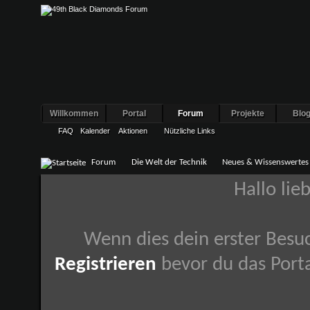
Willkommen
Portal
Forum
Projekte
Blo
FAQ
Kalender
Aktionen
Nützliche Links
Forum
Die Welt der Technik
Neues & Wissenswertes
Hallo lie
Wenn dies dein erster Besuch
Registrieren
bevor du das Porta