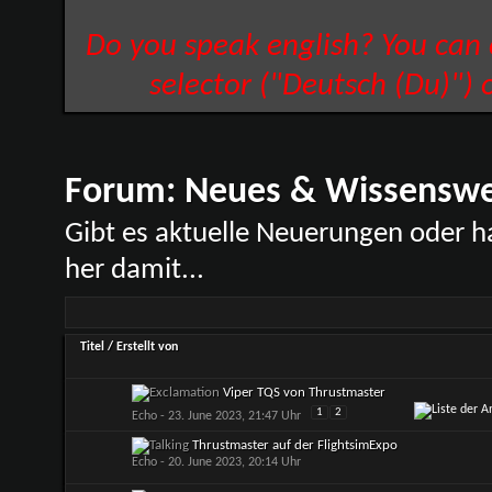
Do you speak english? You can
selector ("Deutsch (Du)") 
Forum:
Neues & Wissenswe
Gibt es aktuelle Neuerungen oder h
her damit...
Titel
/
Erstellt von
Viper TQS von Thrustmaster
1
2
Echo
- 23. June 2023, 21:47 Uhr
Thrustmaster auf der FlightsimExpo
Echo
- 20. June 2023, 20:14 Uhr