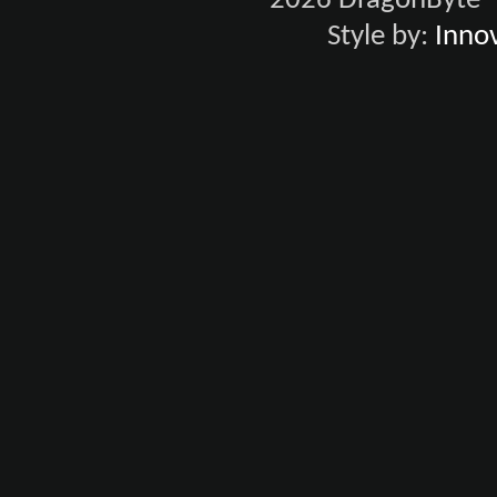
2026 DragonByte® 
Style by:
Innov