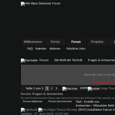
Willkommen
Portal
Forum
Projekte
FAQ
Kalender
Aktionen
Nützliche Links
Forum
Die Welt der Technik
Fragen & Antworte
Wenn dies dein erster Be
Do you speak engli
Letzte
Seite 1 von 5
1
2
3
...
Zeige The
Forum:
Fragen & Antworten
Du hast Probleme beim Setup oder beim Einrichten der Software? Hier werden sie 
Forum-Optionen
Forum durchsuchen
Titel
/
Erstellt von
Antworten
/
Hits
Letzter Beit
Wichtig:
[BMS]
Installation Falcon 
Sambite
- 27. June 2016, 12:35 Uhr