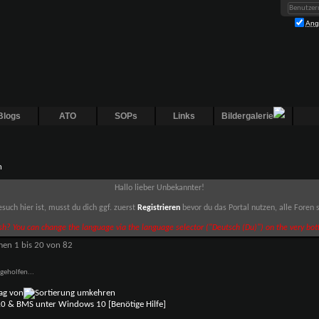
Ang
Blogs
ATO
SOPs
Links
Bildergalerie
n
Hallo lieber Unbekannter!
such hier ist, musst du dich ggf. zuerst
Registrieren
bevor du das Portal nutzen, alle Foren
sh? You can change the language via the language selector ("Deutsch (Du)") on the very bott
men 1 bis 20 von 82
geholfen...
rag von
4.0 & BMS unter Windows 10 [Benötige Hilfe]