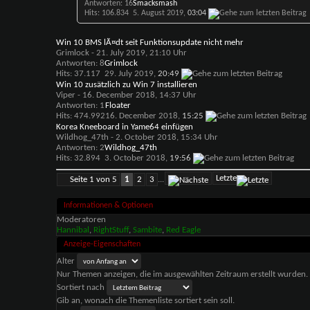
Antworten: 16
Smacksmash
Hits: 106.834
5. August 2019,
03:04
Win 10 BMS lÃ¤dt seit Funktionsupdate nicht mehr
Grimlock
- 21. July 2019, 21:10 Uhr
Antworten: 8
Grimlock
Hits: 37.117
29. July 2019,
20:49
Win 10 zusätzlich zu Win 7 installieren
Viper
- 16. December 2018, 14:37 Uhr
Antworten: 1
Floater
Hits: 474.992
16. December 2018,
15:25
Korea Kneeboard in Yame64 einfügen
Wildhog_47th
- 2. October 2018, 15:34 Uhr
Antworten: 2
Wildhog_47th
Hits: 32.894
3. October 2018,
19:56
Letzte
Seite 1 von 5
1
2
3
...
Informationen & Optionen
Moderatoren
Hannibal
,
RightStuff
,
Sambite
,
Red Eagle
Anzeige-Eigenschaften
Alter
Nur Themen anzeigen, die im ausgewählten Zeitraum erstellt wurden.
Sortiert nach
Gib an, wonach die Themenliste sortiert sein soll.