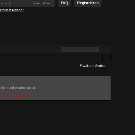
FAQ
Registrieren
emeldet bleiben?
Erweiterte Suche
 sehen
und posten
kannst.
om-left to english!