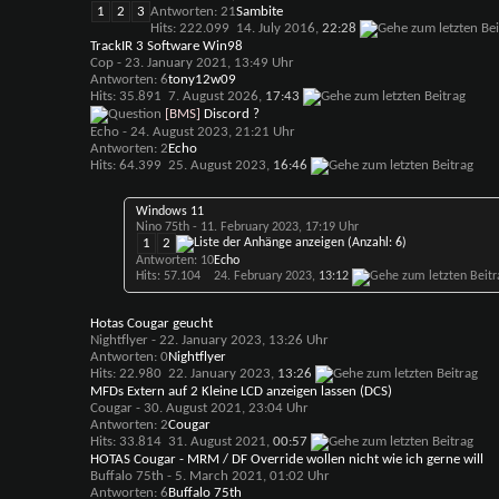
1
2
3
Antworten: 21
Sambite
Hits: 222.099
14. July 2016,
22:28
TrackIR 3 Software Win98
Cop
- 23. January 2021, 13:49 Uhr
Antworten: 6
tony12w09
Hits: 35.891
7. August 2026,
17:43
[BMS]
Discord ?
Echo
- 24. August 2023, 21:21 Uhr
Antworten: 2
Echo
Hits: 64.399
25. August 2023,
16:46
Windows 11
Nino 75th
- 11. February 2023, 17:19 Uhr
1
2
Antworten: 10
Echo
Hits: 57.104
24. February 2023,
13:12
Hotas Cougar geucht
Nightflyer
- 22. January 2023, 13:26 Uhr
Antworten: 0
Nightflyer
Hits: 22.980
22. January 2023,
13:26
MFDs Extern auf 2 Kleine LCD anzeigen lassen (DCS)
Cougar
- 30. August 2021, 23:04 Uhr
Antworten: 2
Cougar
Hits: 33.814
31. August 2021,
00:57
HOTAS Cougar - MRM / DF Override wollen nicht wie ich gerne will
Buffalo 75th
- 5. March 2021, 01:02 Uhr
Antworten: 6
Buffalo 75th