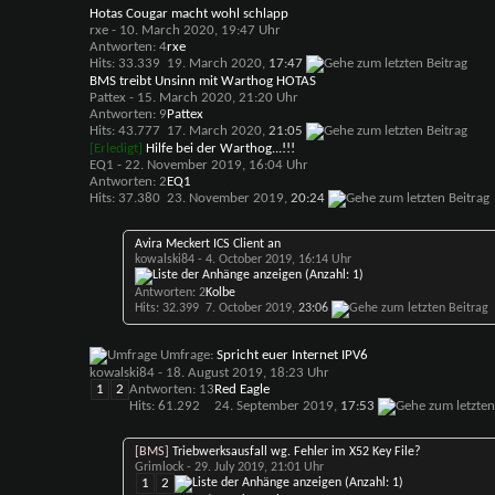
Hotas Cougar macht wohl schlapp
rxe
- 10. March 2020, 19:47 Uhr
Antworten: 4
rxe
Hits: 33.339
19. March 2020,
17:47
BMS treibt Unsinn mit Warthog HOTAS
Pattex
- 15. March 2020, 21:20 Uhr
Antworten: 9
Pattex
Hits: 43.777
17. March 2020,
21:05
[Erledigt]
Hilfe bei der Warthog...!!!
EQ1
- 22. November 2019, 16:04 Uhr
Antworten: 2
EQ1
Hits: 37.380
23. November 2019,
20:24
Avira Meckert ICS Client an
kowalski84
- 4. October 2019, 16:14 Uhr
Antworten: 2
Kolbe
Hits: 32.399
7. October 2019,
23:06
Umfrage:
Spricht euer Internet IPV6
kowalski84
- 18. August 2019, 18:23 Uhr
1
2
Antworten: 13
Red Eagle
Hits: 61.292
24. September 2019,
17:53
[BMS]
Triebwerksausfall wg. Fehler im X52 Key File?
Grimlock
- 29. July 2019, 21:01 Uhr
1
2