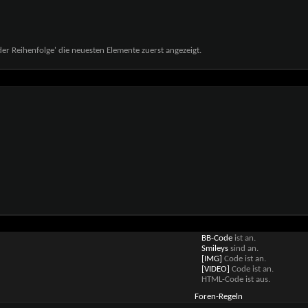
r Reihenfolge' die neuesten Elemente zuerst angezeigt.
BB-Code
ist
an
.
Smileys
sind
an
.
[IMG]
Code ist
an
.
[VIDEO]
Code ist
an
.
HTML-Code ist
aus
.
Foren-Regeln