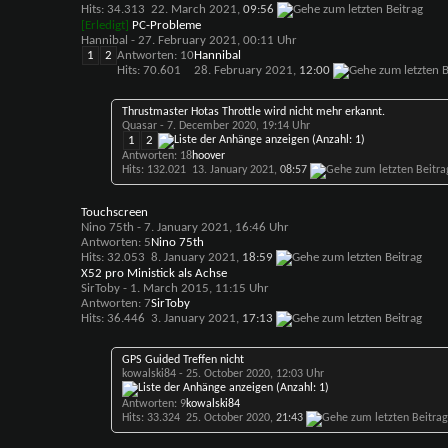
Hits: 34.313
22. March 2021,
09:56
[Erledigt]
PC-Probleme
Hannibal
- 27. February 2021, 00:11 Uhr
1
2
Antworten: 10
Hannibal
Hits: 70.601
28. February 2021,
12:00
Thrustmaster Hotas Throttle wird nicht mehr erkannt.
Quasar
- 7. December 2020, 19:14 Uhr
1
2
Antworten: 18
hoover
Hits: 132.021
13. January 2021,
08:57
Touchscreen
Nino 75th
- 7. January 2021, 16:46 Uhr
Antworten: 5
Nino 75th
Hits: 32.053
8. January 2021,
18:59
X52 pro Ministick als Achse
SirToby
- 1. March 2015, 11:15 Uhr
Antworten: 7
SirToby
Hits: 36.446
3. January 2021,
17:13
GPS Guided Treffen nicht
kowalski84
- 25. October 2020, 12:03 Uhr
Antworten: 9
kowalski84
Hits: 33.324
25. October 2020,
21:43