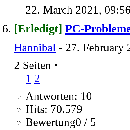
22. March 2021,
09:5
[Erledigt]
PC-Problem
Hannibal
- 27. February 
2 Seiten
•
1
2
Antworten: 10
Hits: 70.579
Bewertung0 / 5