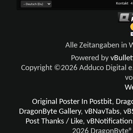
Kontakt
4
Alle Zeitangaben in W
Powered by
vBulle
Copyright ©2026 Adduco Digital e.K
vo
We
Original Poster In Postbit
,
Drago
DragonByte Gallery
,
vBNavTabs
,
vB
Post Thanks / Like
,
vBNotification
2026 DragonByte® 