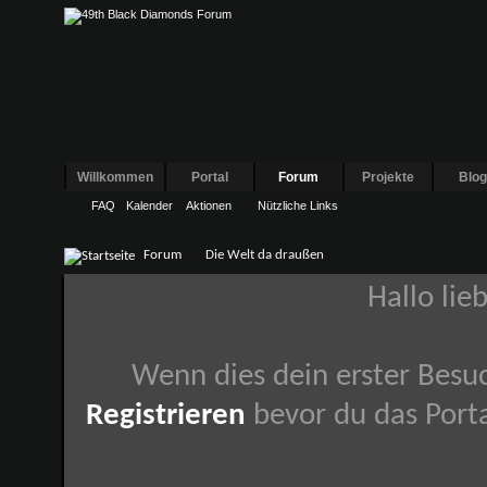
Willkommen
Portal
Forum
Projekte
Blo
FAQ
Kalender
Aktionen
Nützliche Links
Forum
Die Welt da draußen
Hallo lie
Wenn dies dein erster Besuch
Registrieren
bevor du das Porta