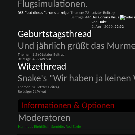
Flugsimulationen.
RSS-Feed dieses Forums anzeigen
Themen: 72
Letzter Beitrag:
Beiträge: 446
Der Corona Virus
von
Duke
2. April 2020,
22:32
Geburtstagsthread
Und jährlich grüßt das Murmelt
Themen: 1.280
Letzter Beitrag:
Beiträge: 4.974
Privat
Witzethread
Snake's "Wir haben ja keinen 
Themen: 20
Letzter Beitrag:
Beiträge: 91
Privat
Informationen & Optionen
Moderatoren
Hannibal
,
RightStuff
,
Sambite
,
Red Eagle